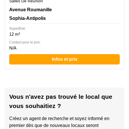
Salles De Réunion
Avenue Roumanille 965, Sophia-Antipolis
Avenue Roumanille
Sophia-Antipolis
Superficie:
12 m²
Contact pour le prix:
N/A
Infos et prix
Vous n'avez pas trouvé le local que
vous souhaitiez ?
Créez un agent de recherche et soyez informé en
premier dès que de nouveaux locaux seront