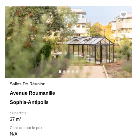
Salles De Réunion
Avenue Roumanille 965, Sophia-Antipolis
Avenue Roumanille
Sophia-Antipolis
Superficie:
37 m²
Contact pour le prix:
N/A