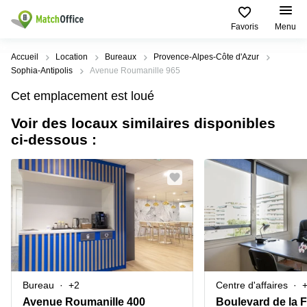
Description
Informations pratiques & Prestations
Emplacem
Favoris
Menu
Rechercher / publier
Accueil
Location
Bureaux
Provence-Alpes-Côte d'Azur
Sophia-Antipolis
Avenue Roumanille 965
Aide
Pages
Villes
Recherches
Cet emplacement est loué
de
Populaires
populaires
produits
Voir des locaux similaires disponibles
Qui sommes-nous?
Paris
Centres
ci-dessous :
Bureau
d'affaires
Lille
Paris
Publier un local
Centre
Lyon
d’affaires
Location
bureau
Prix
Bordeaux
Coworking
Lille
Marseille
Salles
Coworking
Connexion
de
Paris
Nantes
réunion
Coworking
Toulouse
Bureau
Lyon
Bureau
+2
Centre d'affaires
virtuel
Nice
Coworking
Avenue Roumanille 400
Boulevard de la 