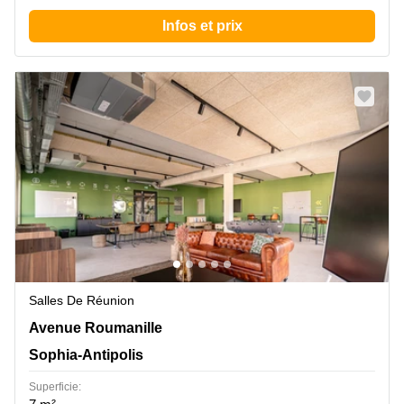
Infos et prix
Salles De Réunion
Avenue Roumanille 965, Sophia-Antipolis
Avenue Roumanille
Sophia-Antipolis
Superficie: