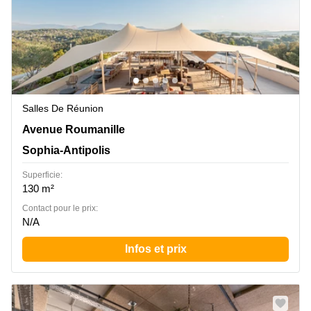
Salles De Réunion
Avenue Roumanille 965, Sophia-Antipolis
Avenue Roumanille
Sophia-Antipolis
Superficie:
130 m²
Contact pour le prix:
N/A
Infos et prix