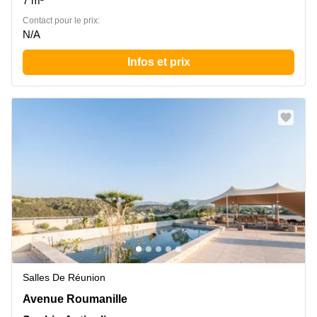
7 m²
Contact pour le prix:
N/A
Infos et prix
Salles De Réunion
Avenue Roumanille 965, Sophia-Antipolis
Avenue Roumanille