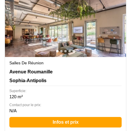
Salles De Réunion
Avenue Roumanille 965, Sophia-Antipolis
Avenue Roumanille
Sophia-Antipolis
Superficie:
120 m²
Contact pour le prix:
N/A
Infos et prix