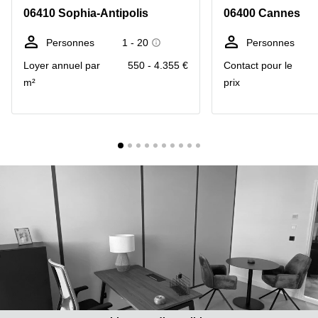
Marseille
Strasbourg
06410 Sophia-Antipolis
06400 Cannes
Centres
d'affaires
Personnes
1 - 20
Personnes
Toulouse
Loyer annuel par
550 - 4.355 €
Contact pour le
Coworking
m²
prix
Toulouse
Coworking
Nice
Centres
d'affaires
Lyon
Location
bureaux
Paris
Centre
d'affaires
Montpellier