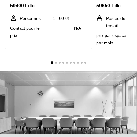
Marseille
Strasbourg
59400 Lille
59650 Lille
Centres
d'affaires
Personnes
1 - 60
Postes de
Toulouse
travail
Contact pour le
N/A
Coworking
prix
prix par espace
Toulouse
par mois
Coworking
Nice
Centres
d'affaires
Lyon
Location
bureaux
Paris
Centre
d'affaires
Montpellier