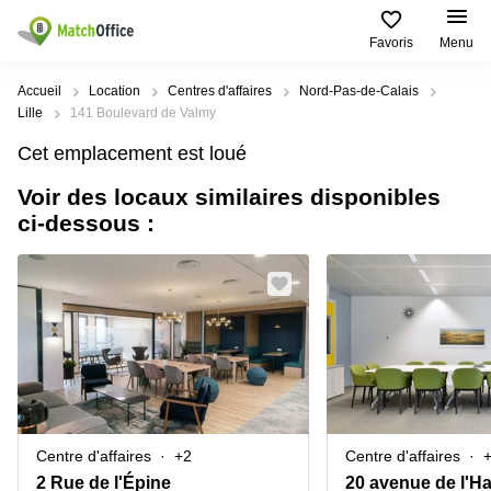
Favoris
Menu
Rechercher / publier
Accueil
Location
Centres d'affaires
Nord-Pas-de-Calais
Lille
141 Boulevard de Valmy
Aide
Pages
Villes
Recherches
Cet emplacement est loué
de
Populaires
populaires
produits
Voir des locaux similaires disponibles
Qui sommes-nous?
Paris
Centres
ci-dessous :
Bureau
d'affaires
Lille
Paris
Publier un local
Centre
Lyon
d’affaires
Location
bureau
Prix
Bordeaux
Coworking
Lille
Marseille
Salles
Coworking
Connexion
de
Paris
Nantes
réunion
Coworking
Toulouse
Bureau
Lyon
Centre d'affaires
+2
Centre d'affaires
virtuel
Nice
Coworking
2 Rue de l'Épine