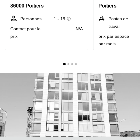
Marseille
Strasbourg
86000 Poitiers
Poitiers
Centres
d'affaires
Personnes
1 - 19
Postes de
Toulouse
travail
Contact pour le
N/A
Coworking
prix
prix par espace
Toulouse
par mois
Coworking
Nice
Centres
d'affaires
Lyon
Location
bureaux
Paris
Centre
d'affaires
Montpellier