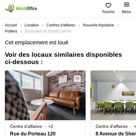
Favoris
Menu
Rechercher / publier
Accueil
Location
Centres d'affaires
Nouvelle Aquitaine
Poitiers
Boulevard du Grand Cerf 60
Aide
Pages
Villes
Recherches
Cet emplacement est loué
de
Populaires
populaires
produits
Voir des locaux similaires disponibles
Qui sommes-nous?
Paris
Centres
ci-dessous :
Bureau
d'affaires
Lille
Paris
Publier un local
Centre
Lyon
d’affaires
Location
bureau
Prix
Bordeaux
Coworking
Lille
Marseille
Salles
Coworking
Connexion
de
Paris
Nantes
réunion
Coworking
Toulouse
Bureau
Lyon
Centre d'affaires
+2
Centre d'affaires
virtuel
Nice
Coworking
Rue du Porteau 120
8 Avenue de She