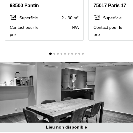
Marseille
Strasbourg
93500 Pantin
75017 Paris 17
Centres
d'affaires
Superficie
2 - 30 m²
Superficie
Toulouse
Contact pour le
N/A
Contact pour le
Coworking
prix
prix
Toulouse
Coworking
Nice
Centres
d'affaires
Lyon
Location
bureaux
Paris
Centre
d'affaires
Montpellier
Lieu non disponible