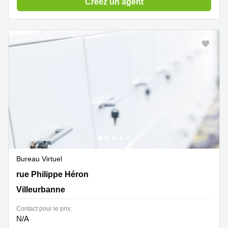
Créez un agent
Bureau Virtuel
413 rue Philippe Héron , Villeurbanne
rue Philippe Héron
Villeurbanne
Contact pour le prix:
N/A