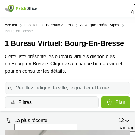
Ap
Rechercher / publier
Accueil
Location
Bureaux virtuels
Auvergne-Rhône-Alpes
Bourg-en-Bresse
Aide
Pages
Villes
Recherches
1
Bureau Virtuel
: Bourg-En-Bresse
de
Populaires
populaires
produits
Qui sommes-nous?
Cette liste présente les bureaux virtuels disponibles
Paris
Centres
Bureau
d'affaires
en Bourg-en-Bresse. Cliquez sur chaque bureau virtuel
Lille
Paris
pour en consulter les détails.
Publier un local
Centre
Lyon
d’affaires
Location
bureau
Prix
Bordeaux
Coworking
Lille
Marseille
Salles
Coworking
Filtres
Plan
Connexion
de
Paris
Nantes
réunion
Coworking
Toulouse
Bureau
La plus récente
12
Lyon
virtuel
par pa
Nice
Coworking