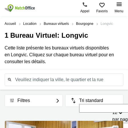
Appel
Favoris
Menu
Rechercher / publier
Accueil
Location
Bureaux virtuels
Bourgogne
Longvic
1
Bureau Virtuel
: Longvic
Aide
Pages
Villes
Recherches
de
Populaires
populaires
Cette liste présente les bureaux virtuels disponibles
produits
Qui sommes-nous?
en Longvic. Cliquez sur chaque bureau virtuel pour en
Paris
Centres
Bureau
d'affaires
consulter les détails.
Lille
Paris
Publier un local
Centre
Lyon
d’affaires
Location
bureau
Connexion
Bordeaux
Coworking
Lille
Marseille
Salles
Coworking
de
Paris
Filtres
Tri standard
Nantes
réunion
Coworking
12
Toulouse
Bureau
Lyon
virtuel
par pa
Nice
Coworking