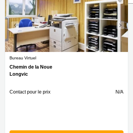
Marseille
Strasbourg
Centres
d'affaires
Toulouse
Coworking
Toulouse
Coworking
Nice
Bureau Virtuel
Centres
8
Chemin de la Noue
d'affaires
Chemin
Lyon
Longvic
de
Location
la
bureaux
Noue,
Contact pour le prix
N/A
Paris
Longvic,
Longvic
Centre
d'affaires
Montpellier