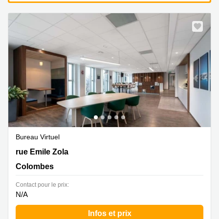
Bureau Virtuel
1 rue Emile Zola, Colombes
rue Emile Zola
Colombes
Contact pour le prix:
N/A
Infos et prix