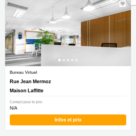
Marseille
Strasbourg
Centres
d'affaires
Toulouse
Coworking
Toulouse
Coworking
Nice
Centres
d'affaires
Bureau Virtuel
Lyon
44 Rue Jean Mermoz, Maison Laffitte
Rue Jean Mermoz
Location
Maison Laffitte
bureaux
Paris
Contact pour le prix:
Centre
N/A
d'affaires
Montpellier
Infos et prix