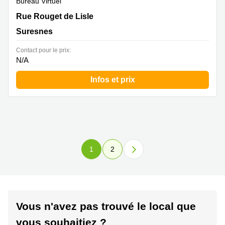
Bureau Virtuel
42 rue Rouget de Lisle, Suresnes
Rue Rouget de Lisle
Suresnes
Contact pour le prix:
N/A
Infos et prix
1
2
Vous n'avez pas trouvé le local que
vous souhaitiez ?