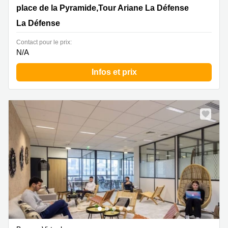
5 place de la Pyramide,Tour Ariane La Défense 9,La
place de la Pyramide,Tour Ariane La Défense
Défense Cedex, La Défense
La Défense
Contact pour le prix:
N/A
Infos et prix