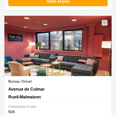
Infos et prix
Bureau Virtuel
55 avenue de Colmar, Rueil-Malmaison
Avenue de Colmar
Rueil-Malmaison
Contact pour le prix:
N/A