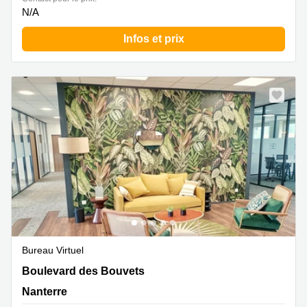
N/A
Infos et prix
Bureau Virtuel
3-5 Boulevard des Bouvets, Nanterre
Boulevard des Bouvets
Nanterre