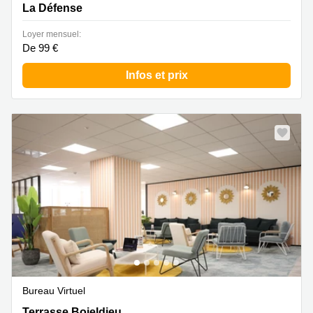
La Défense
Loyer mensuel:
De 99 €
Infos et prix
Bureau Virtuel
Tour Franklin, 100 Terr. Boieldieu, La Défense
Terrasse Boieldieu