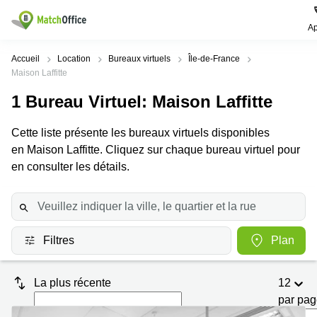
Ap
Rechercher / publier
Accueil
Location
Bureaux virtuels
Île-de-France
Maison Laffitte
Aide
Pages
Villes
Recherches
1
Bureau Virtuel
: Maison Laffitte
de
Populaires
populaires
produits
Qui sommes-nous?
Cette liste présente les bureaux virtuels disponibles
Paris
Centres
Bureau
d'affaires
en Maison Laffitte. Cliquez sur chaque bureau virtuel pour
Lille
Paris
en consulter les détails.
Publier un local
Centre
Lyon
d’affaires
Location
bureau
Prix
Bordeaux
Coworking
Lille
Marseille
Salles
Coworking
Filtres
Plan
Connexion
de
Paris
Nantes
réunion
Coworking
Toulouse
Bureau
La plus récente
12
Lyon
virtuel
par pa
Nice
Coworking