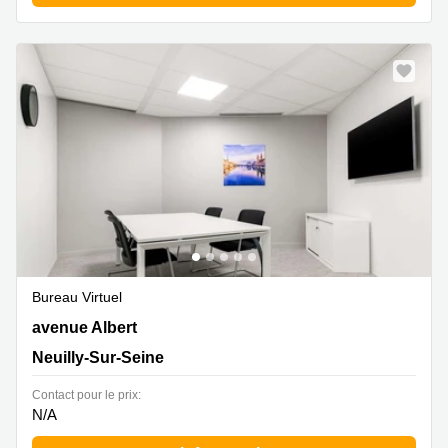
Bureau Virtuel
104 avenue Albert 1er, Neuilly-Sur-Seine
avenue Albert
Neuilly-Sur-Seine
Contact pour le prix:
N/A