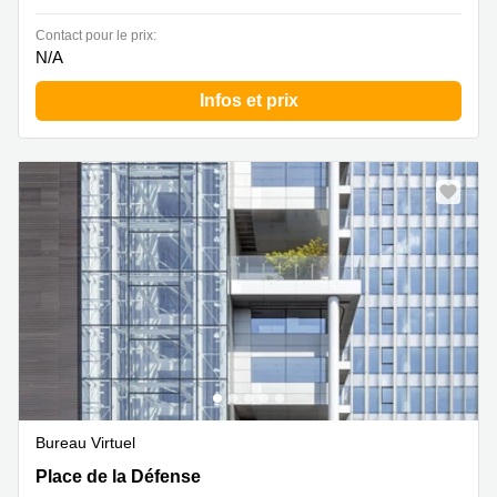
Contact pour le prix:
N/A
Infos et prix
Bureau Virtuel
1 bis Place de la Défense, La Défense
Place de la Défense