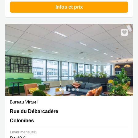
Infos et prix
Bureau Virtuel
1 Rue du Débarcadère, Colombes
Rue du Débarcadère
Colombes
Loyer mensuel: