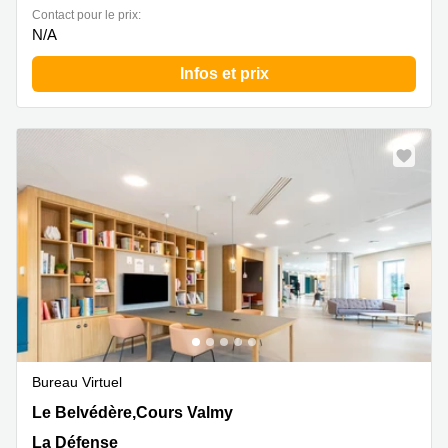
Contact pour le prix:
N/A
Infos et prix
Bureau Virtuel
Le Belvédère,Cours Valmy 1-7, La Défense
Le Belvédère,Cours Valmy
La Défense