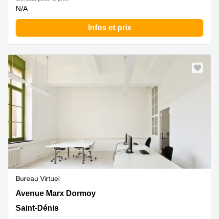
N/A
Infos et prix
Bureau Virtuel
Avenue Marx Dormoy 1, Saint-Dénis
Avenue Marx Dormoy
Saint-Dénis