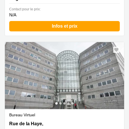
Contact pour le prix:
N/A
Infos et prix
Bureau Virtuel
1 Rue de la Haye, 5e étage,Le Dôme, BP 12910,
Rue de la Haye,