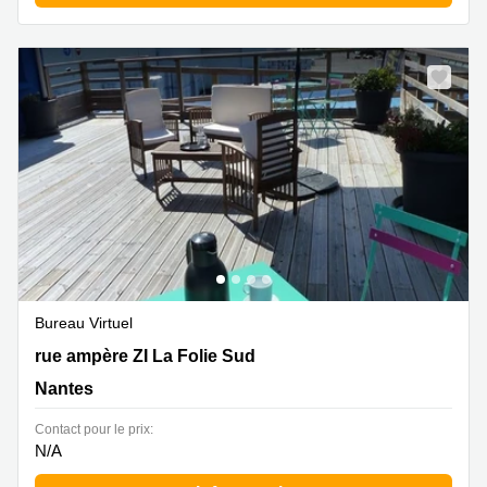
Bureau Virtuel
18 rue ampère ZI La Folie Sud , Nantes
rue ampère ZI La Folie Sud
Nantes
Contact pour le prix:
N/A