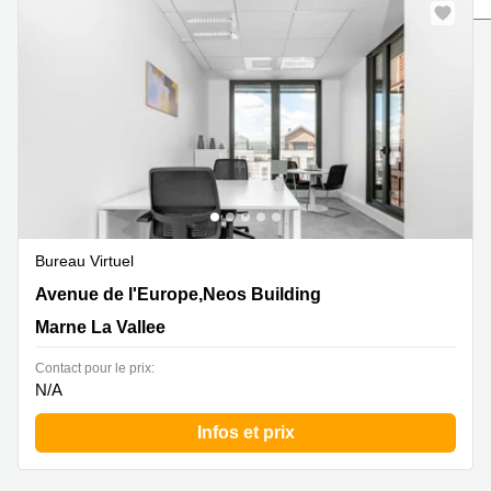
Marseille
Strasbourg
Centres
d'affaires
Toulouse
Coworking
Toulouse
Coworking
Nice
Centres
d'affaires
Bureau Virtuel
Lyon
14 Avenue de l'Europe,Neos Building, Marne La Vallee
Avenue de l'Europe,Neos Building
Location
Marne La Vallee
bureaux
Paris
Contact pour le prix:
Centre
N/A
d'affaires
Montpellier
Infos et prix