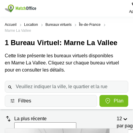
Ap
Rechercher / publier
Accueil
Location
Bureaux virtuels
Île-de-France
Marne La Vallee
Aide
Pages
Villes
Recherches
1
Bureau Virtuel
: Marne La Vallee
de
Populaires
populaires
produits
Qui sommes-nous?
Cette liste présente les bureaux virtuels disponibles
Paris
Centres
Bureau
d'affaires
en Marne La Vallee. Cliquez sur chaque bureau virtuel
Lille
Paris
pour en consulter les détails.
Publier un local
Centre
Lyon
d’affaires
Location
bureau
Prix
Bordeaux
Coworking
Lille
Marseille
Salles
Coworking
Filtres
Plan
Connexion
de
Paris
Nantes
réunion
Coworking
Toulouse
Bureau
La plus récente
12
Lyon
virtuel
par pa
Nice
Coworking