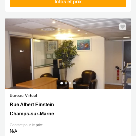
Infos et prix
Bureau Virtuel
11 Rue Albert Einstein, Champs-sur-Marne
Rue Albert Einstein
Champs-sur-Marne
Contact pour le prix:
N/A