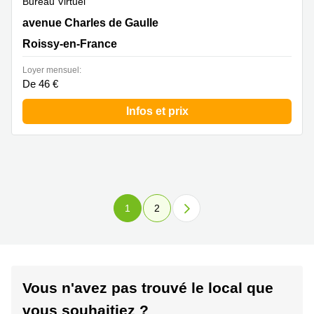
Bureau Virtuel
11 avenue Charles de Gaulle, Roissy-en-France
avenue Charles de Gaulle
Roissy-en-France
Loyer mensuel:
De 46 €
Infos et prix
1
2
Vous n'avez pas trouvé le local que
vous souhaitiez ?