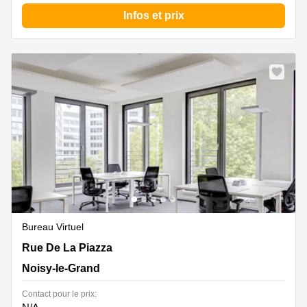
Infos et prix
Bureau Virtuel
201 Rue De La Piazza, Noisy-le-Grand
Rue De La Piazza
Noisy-le-Grand
Contact pour le prix: