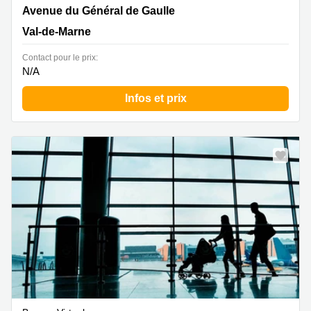
70 avenue du Général De Gaulle, Val-de-Marne
Avenue du Général de Gaulle
Val-de-Marne
Contact pour le prix:
N/A
Infos et prix