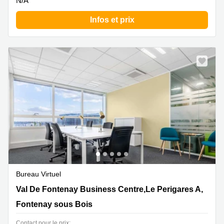
N/A
Infos et prix
Bureau Virtuel
Val De Fontenay Business Centre,Le Perigares A, 201
Val De Fontenay Business Centre,Le Perigares A,
Rue Carnot,CS 80033, Fontenay sous Bois
Fontenay sous Bois
Contact pour le prix: