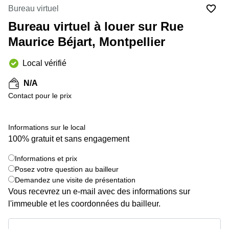
Marseille
Strasbourg
Bureau virtuel
Centres
Bureau virtuel à louer sur Rue
d'affaires
Toulouse
Maurice Béjart, Montpellier
Coworking
Local vérifié
Toulouse
Coworking
N/A
Nice
Contact pour le prix
Centres
d'affaires
Informations sur le local
Lyon
100% gratuit et sans engagement
Location
bureaux
Informations et prix
Paris
+ 2 images
Posez votre question au bailleur
Demandez une visite de présentation
Centre
d'affaires
Vous recevrez un e-mail avec des informations sur
Montpellier
l'immeuble et les coordonnées du bailleur.
Informations et prix