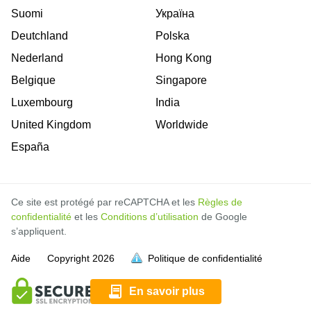
Suomi
Україна
Deutchland
Polska
Nederland
Hong Kong
Belgique
Singapore
Luxembourg
India
United Kingdom
Worldwide
España
Ce site est protégé par reCAPTCHA et les
Règles de
confidentialité
et les
Conditions d’utilisation
de Google
s’appliquent.
Aide
Copyright
2026
Politique de confidentialité
soit pleine.
soit pleine.
soit pleine.
soit pleine.
soit pleine.
soit pleine.
soit pleine.
soit pleine.
soit pleine.
En savoir plus