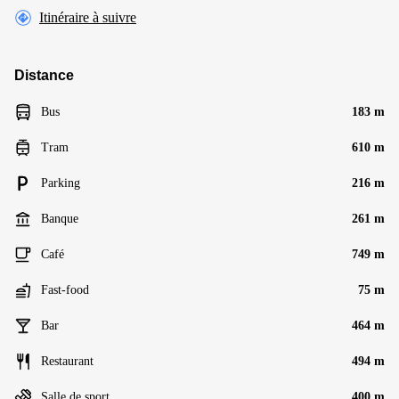
Itinéraire à suivre
Distance
Bus
183 m
Tram
610 m
Parking
216 m
Banque
261 m
Café
749 m
Fast-food
75 m
Bar
464 m
Restaurant
494 m
Salle de sport
400 m