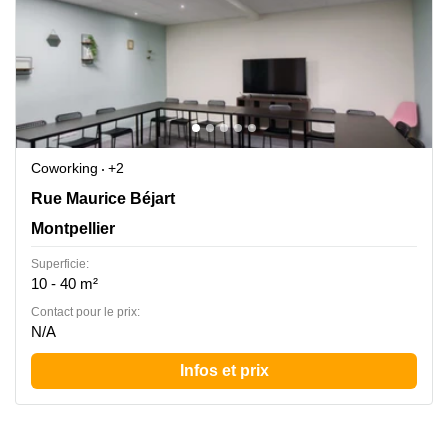
Coworking
+2
Rue Maurice Béjart 84, Montpellier
Rue Maurice Béjart
Montpellier
Superficie:
10 - 40 m²
Contact pour le prix:
N/A
Infos et prix