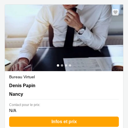
Bureau Virtuel
870 rue Denis Papin, Nancy
Denis Papin
Nancy
Contact pour le prix:
N/A
Infos et prix