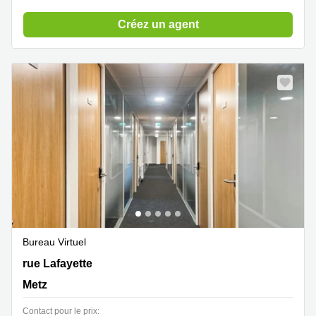
Créez un agent
Bureau Virtuel
2 rue Lafayette, Metz
rue Lafayette
Metz
Contact pour le prix: