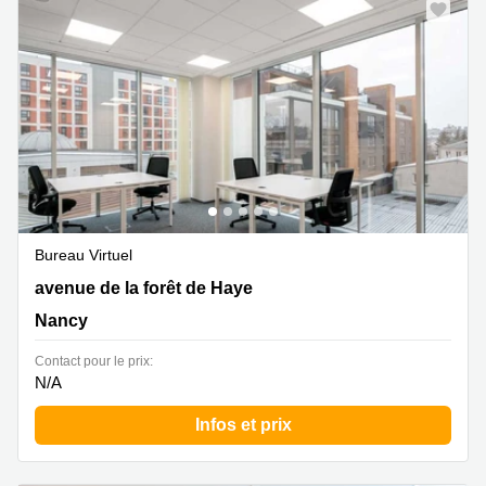
Bureau Virtuel
19 avenue de la forêt de Haye, Nancy
avenue de la forêt de Haye
Nancy
Contact pour le prix:
N/A
Infos et prix