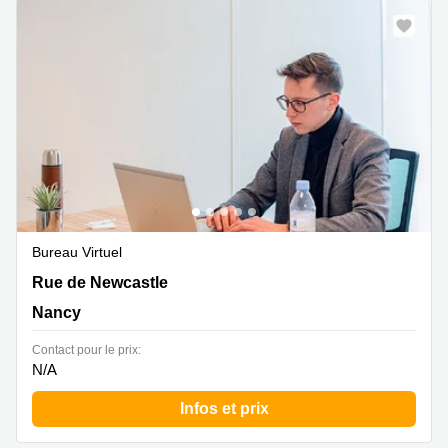
Bureau Virtuel
Rue de Newcastle 171, Nancy
Rue de Newcastle
Nancy
Contact pour le prix:
N/A
Infos et prix