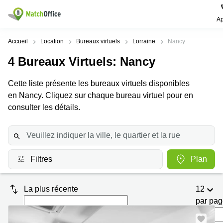
Ap
Rechercher / publier
Accueil
Location
Bureaux virtuels
Lorraine
Nancy
4
Bureaux Virtuels
: Nancy
Aide
Pages
Villes
Recherches
de
Populaires
populaires
Cette liste présente les bureaux virtuels disponibles
produits
Qui sommes-nous?
en Nancy. Cliquez sur chaque bureau virtuel pour en
Paris
Centres
Bureau
d'affaires
consulter les détails.
Lille
Paris
Publier un local
Centre
Lyon
d’affaires
Location
bureau
Prix
Bordeaux
Coworking
Lille
Filtres
Plan
Marseille
Salles
Coworking
Connexion
de
Paris
Nantes
réunion
La plus récente
12
Coworking
Toulouse
Bureau
Lyon
par pa
virtuel
Nice
Coworking