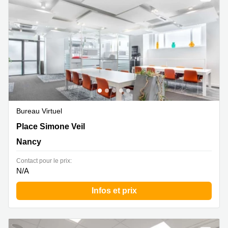
Marseille
Strasbourg
Centres
d'affaires
Toulouse
Coworking
Toulouse
Coworking
Nice
Centres
Bureau Virtuel
d'affaires
3 Place Simone Veil, Nancy
Place Simone Veil
Lyon
Nancy
Location
bureaux
Contact pour le prix:
Paris
N/A
Centre
d'affaires
Infos et prix
Montpellier