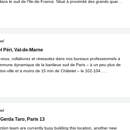
ans le sud de l'Île-de-France. Situé à proximité des grands quart
...
plus
uel
 Gabriel Péri, Val-de-Marne
l Péri, Val-de-Marne
vous, collaborez et réseautez dans nos bureaux professionnels à
ommune dynamique de la banlieue sud de Paris – à un peu plus de
tre-ville et à moins de 15 min de Châtelet – le 102-104
...
plus
uel
Gerda Taro, Paris 13
 Gerda Taro, Paris 13
tion team are currently busy building this location, another new