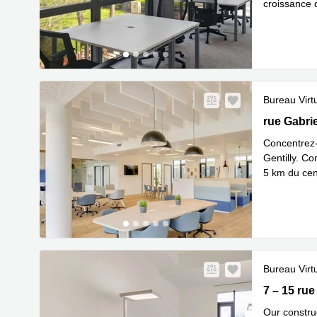
croissance d
En savoir 
Bureau Virt
102-104 rue
rue Gabrie
Concentrez-
Gentilly. C
5 km du cen
En savoir 
Bureau Virt
Nouveau
7 – 15 rue 
7 – 15 rue
Our construc