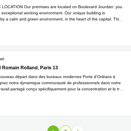
LOCATION Our premises are located on Boulevard Jourdan: you
n exceptional working environment. Our unique building is
by a calm and green environment, in the heart of the capital. This
avoir plus
uel
rd Romain Rolland, Paris 13
 Romain Rolland, Paris 13
nouveau départ dans des bureaux modernes Porte d'Orléans à
ignez notre dynamique communauté de professionnels dans notre
avail partagé conçu spécifiquement pour la concentration et le tr
...
plus