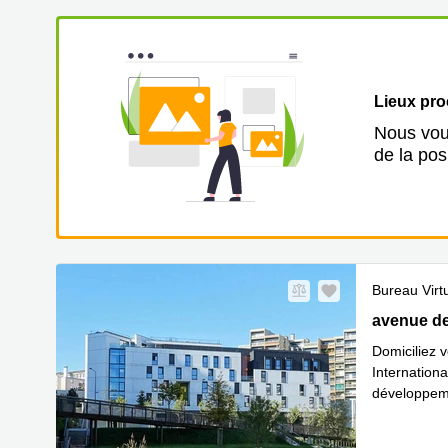
Lieux pr
Nous vous
de la pos
Bureau Virt
28 avenue 
avenue de
Domiciliez 
Internationa
développeme
En sav
su
...