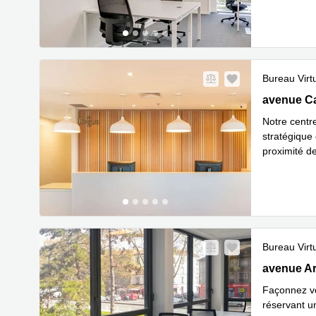
Bureau Virt
5 avenue C
avenue C
Notre centr
stratégique 
proximité d
En
l'aérop
...
Bureau Virt
52 avenue A
avenue Ar
Façonnez vot
réservant u