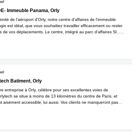
uel
- Immeuble Panama 45 Rue de Villeneuve, Orly
E- Immeuble Panama, Orly
imité de l'aéroport d'Orly, notre centre d'affaires de l'immeuble
is est idéal, que vous souhaitiez travailler efficacement ou rester
rs de vos déplacements. Le centre, intégré au parc d'affaires SI
...
plus
uel
ech Batiment 516,1 allée du commandant Mouchotte, Orly
tech Batiment, Orly
tre entreprise à Orly, célèbre pour ses excellentes voies de
rlytech se situe à moins de 13 kilomètres du centre de Paris, et
st aisément accessible, lui aussi. Vos clients ne manqueront pas
voir plus