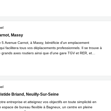
uel
arnot, Massy
arnot, Massy
e 5 Avenue Carnot, à Massy, bénéficie d'un emplacement
qui facilitera tous vos déplacements professionnels. Il se trouve à
e grands axes routiers ainsi que d'une gare TGV et RER, et
 savoir plus
uel
ristide Briand, Neuilly-Sur-Seine
istide Briand, Neuilly-Sur-Seine
re entreprise et atteignez vos objectifs en toute simplicité en
n espace de bureau flexible à Bagneux, un centre en pleine