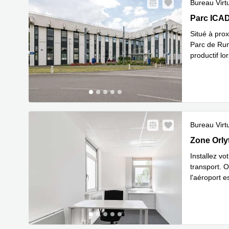
Bureau Virt
Parc ICADE
Parc ICAD
Situé à prox
Parc de Rung
productif lo
En savoir 
Bureau Virt
Zone Orlyt
Zone Orly
Installez vo
transport. O
l'aéroport e
En sa
d'ê
...