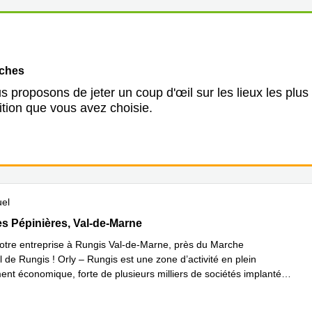
oches
 proposons de jeter un coup d'œil sur les lieux les plus
ition que vous avez choisie.
uel
des Pépinières, Val-de-Marne
s Pépinières, Val-de-Marne
votre entreprise à Rungis Val-de-Marne, près du Marche
l de Rungis ! Orly – Rungis est une zone d’activité en plein
nt économique, forte de plusieurs milliers de sociétés implantées
oir plus