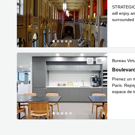
STRATEGIC 
will enjoy a
surrounded 
En s
BUR
...
Bureau Virt
25 Bouleva
Boulevard
Prenez un 
Paris. Rejo
espace de tr
En savoir 