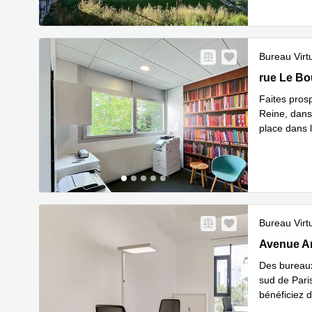
Bureau Virt
7, rue Le 
rue Le Bo
Faites prosp
Reine, dans
place dans l
En savoir 
Bureau Virt
191 Avenue
Avenue Ar
Des bureaux
sud de Paris
bénéficiez d
En savoir 