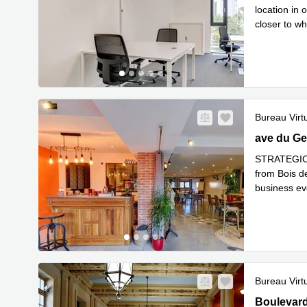
location in 
closer to wh
En savoir 
Bureau Virt
86 ave du 
ave du Ge
STRATEGIC L
from Bois de
business ev
En savoir 
Bureau Virt
17 Bouleva
Boulevard