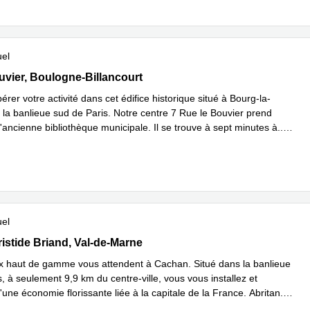
uel
Bouvier, Boulogne-Billancourt
uvier, Boulogne-Billancourt
érer votre activité dans cet édifice historique situé à Bourg-la-
 la banlieue sud de Paris. Notre centre 7 Rue le Bouvier prend
'ancienne bibliothèque municipale. Il se trouve à sept minutes à
...
plus
uel
 Aristide Briand, Val-de-Marne
istide Briand, Val-de-Marne
 haut de gamme vous attendent à Cachan. Situé dans la banlieue
, à seulement 9,9 km du centre-ville, vous vous installez et
'une économie florissante liée à la capitale de la France. Abritan
...
plus