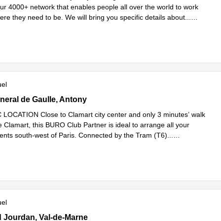
our 4000+ network that enables people all over the world to work
ere they need to be. We will bring you specific details about
...
plus
uel
General de Gaulle, Antony
neral de Gaulle, Antony
OCATION Close to Clamart city center and only 3 minutes’ walk
 Clamart, this BURO Club Partner is ideal to arrange all your
ents south-west of Paris. Connected by the Tram (T6)
...
plus
uel
rd Jourdan, Val-de-Marne
 Jourdan, Val-de-Marne