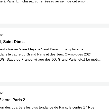
ue à Paris. Enrichissez votre réseau au sein de cet empl
...
plus
uel
l, Saint-Dénis
l, Saint-Dénis
 est situé au 5 rue Pleyel à Saint Denis, un emplacement
 dans le cadre du Grand Paris et des Jeux Olympiques 2024
DG, Stade de France, village des JO, Grand Paris, etc.) Le métro
avoir plus
uel
aint Fiacre, Paris 2
Fiacre, Paris 2
'un des quartiers les plus tendance de Paris, le centre 17 Rue