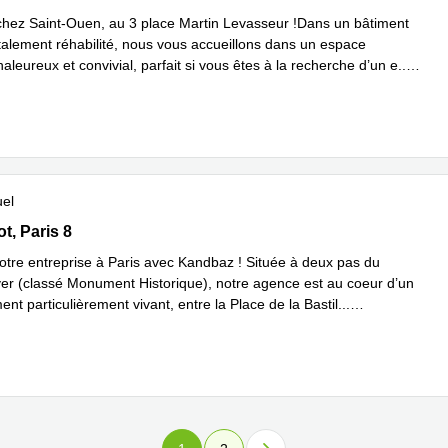
hez Saint-Ouen, au 3 place Martin Levasseur !Dans un bâtiment
otalement réhabilité, nous vous accueillons dans un espace
leureux et convivial, parfait si vous êtes à la recherche d’un e
...
plus
uel
elot, Paris 8
t, Paris 8
votre entreprise à Paris avec Kandbaz ! Située à deux pas du
ver (classé Monument Historique), notre agence est au coeur d’un
nt particulièrement vivant, entre la Place de la Bastil
...
plus