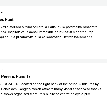
uel
ilier, Pantin
ier, Pantin
votre carrière à Aubervilliers, à Paris, où le patrimoine rencontre
nités. Inspirez-vous dans l'immeuble de bureaux moderne Pop
u pour la productivité et la collaboration. Invitez facilement d
...
plus
uel
rd Pereire, Paris 17
Pereire, Paris 17
OCATION Located on the right bank of the Seine, 5 minutes by
e Palais des Congrès, which attracts many visitors each year thanks
us shows organised there, this business centre enjoys a priv
...
plus