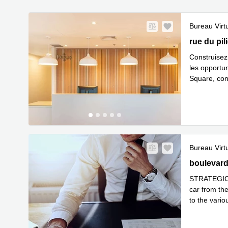
Bureau Virt
29 rue du p
rue du pil
Construisez 
les opportu
Square, conç
En savoir 
Bureau Virt
131 bouleva
boulevard 
STRATEGIC L
car from th
to the vario
En savoir 