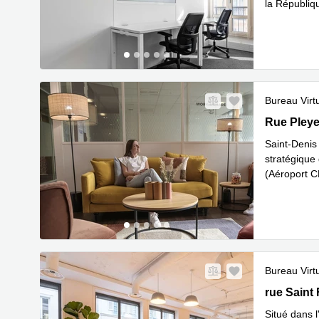
la Républiq
En savoir 
Bureau Virt
5 Rue Pleye
Rue Pleye
Saint-Denis
stratégique
(Aéroport C
En s
13 (
...
Bureau Virt
17-21 rue S
rue Saint 
Situé dans l