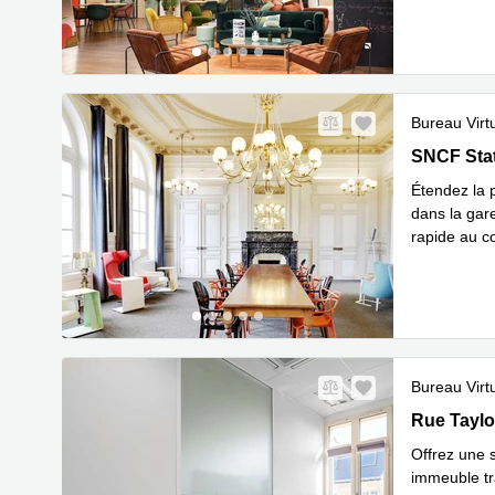
Bureau Virt
SNCF Stati
SNCF Stat
Étendez la 
dans la gar
rapide au c
En savoir 
Bureau Virt
3B Rue Tay
Rue Taylo
Offrez une s
immeuble tra