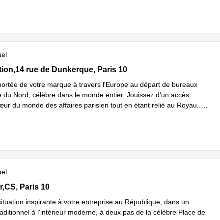
uel
on,14 rue de Dunkerque, Paris 10
ion,14 rue de Dunkerque, Paris 10
portée de votre marque à travers l'Europe au départ de bureaux
e du Nord, célèbre dans le monde entier. Jouissez d'un accès
œur du monde des affaires parisien tout en étant relié au Royau
...
plus
uel
lor,CS 20004, Paris 10
r,CS, Paris 10
ituation inspirante à votre entreprise au République, dans un
ditionnel à l'intérieur moderne, à deux pas de la célèbre Place de