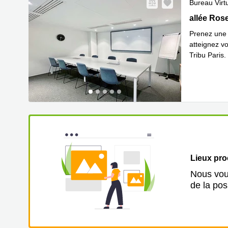
Bureau Virt
25 allée Ro
allée Ros
Prenez une 
atteignez vo
Tribu Paris.
En savoir 
Lieux pr
Nous vous
de la pos