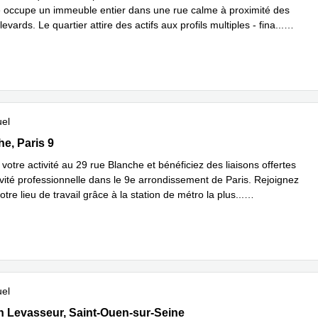
e occupe un immeuble entier dans une rue calme à proximité des
vards. Le quartier attire des actifs aux profils multiples - fina
...
plus
uel
nche, Paris 9
e, Paris 9
otre activité au 29 rue Blanche et bénéficiez des liaisons offertes
ivité professionnelle dans le 9e arrondissement de Paris. Rejoignez
otre lieu de travail grâce à la station de métro la plus
...
plus
uel
in Levasseur, Saint-Ouen-sur-Seine
n Levasseur, Saint-Ouen-sur-Seine