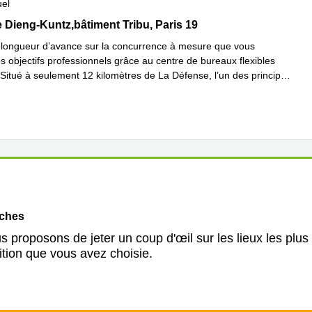
uel
se Dieng-Kuntz,bâtiment Tribu, Paris 19
e Dieng-Kuntz,bâtiment Tribu, Paris 19
longueur d’avance sur la concurrence à mesure que vous
s objectifs professionnels grâce au centre de bureaux flexibles
 Situé à seulement 12 kilomètres de La Défense, l’un des principa
...
plus
oches
 proposons de jeter un coup d'œil sur les lieux les plus
ition que vous avez choisie.