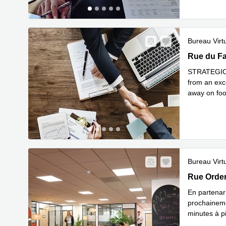
Bureau Virt
253 Rue du
Rue du Fa
STRATEGIC 
from an exce
away on foo
addition,
...
Bureau Virt
65 Rue Ord
Rue Orden
En partenari
prochainem
minutes à pi
En savoir 