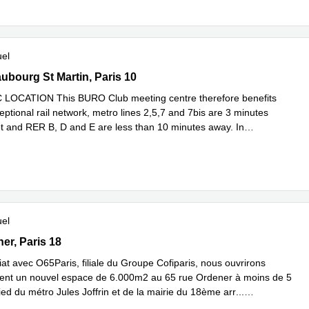
uel
 Faubourg St Martin , Paris 10
ubourg St Martin, Paris 10
LOCATION This BURO Club meeting centre therefore benefits
ptional rail network, metro lines 2,5,7 and 7bis are 3 minutes
t and RER B, D and E are less than 10 minutes away. In
En savoir plus
uel
ener, Paris 18
er, Paris 18
at avec O65Paris, filiale du Groupe Cofiparis, nous ouvrirons
ent un nouvel espace de 6.000m2 au 65 rue Ordener à moins de 5
ed du métro Jules Joffrin et de la mairie du 18ème arr
...
plus