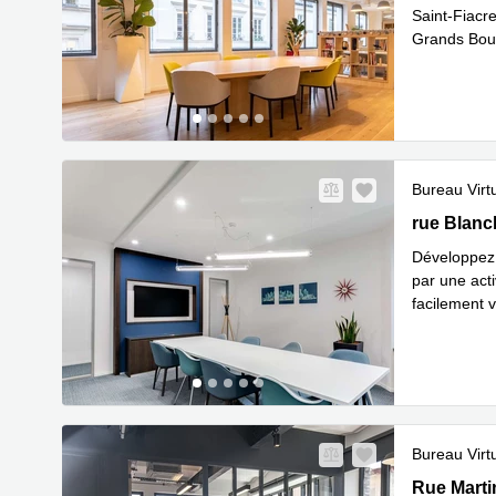
Saint-Fiacr
Grands Boule
En savoir 
Bureau Virt
29, rue Bla
rue Blanch
Développez v
par une act
facilement v
En savoir 
Bureau Virt
3 Rue Mart
Rue Marti