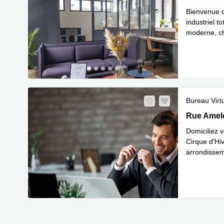
Bienvenue c
industriel t
moderne, cha
En savoir 
Bureau Virt
122, Rue Am
Rue Amelo
Domiciliez 
Cirque d’Hi
arrondisseme
En savoir 