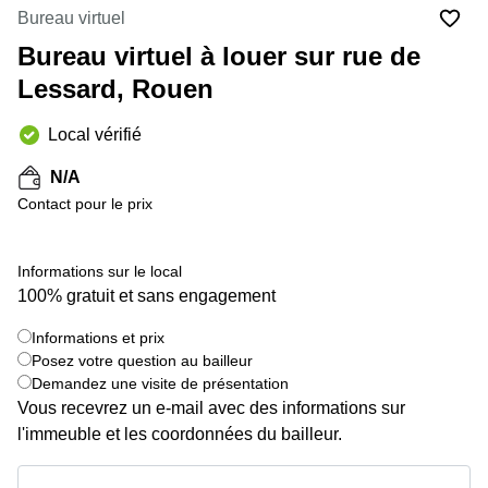
Marseille
Strasbourg
Bureau virtuel
Centres
Bureau virtuel à louer sur rue de
d'affaires
Toulouse
Lessard, Rouen
Coworking
Local vérifié
Toulouse
Coworking
N/A
Nice
Contact pour le prix
Centres
d'affaires
Informations sur le local
Lyon
100% gratuit et sans engagement
Location
bureaux
Informations et prix
Paris
+ 1 images
Posez votre question au bailleur
Demandez une visite de présentation
Centre
d'affaires
Vous recevrez un e-mail avec des informations sur
Montpellier
l'immeuble et les coordonnées du bailleur.
Informations et prix