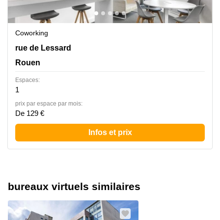
Coworking
72 rue de Lessard, Rouen
rue de Lessard
Rouen
Espaces:
1
prix par espace par mois:
De 129 €
Infos et prix
bureaux virtuels similaires