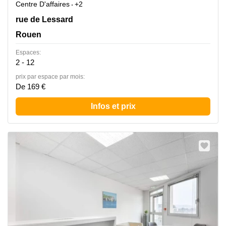
Centre D'affaires
+2
72 rue de Lessard, Rouen
rue de Lessard
Rouen
Espaces:
2 - 12
prix par espace par mois:
De 169 €
Infos et prix