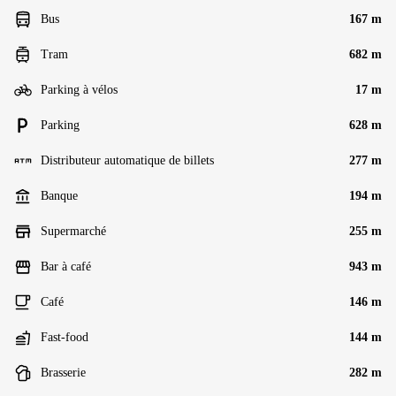
Bus
167 m
Tram
682 m
Parking à vélos
17 m
Parking
628 m
Distributeur automatique de billets
277 m
Banque
194 m
Supermarché
255 m
Bar à café
943 m
Café
146 m
Fast-food
144 m
Brasserie
282 m