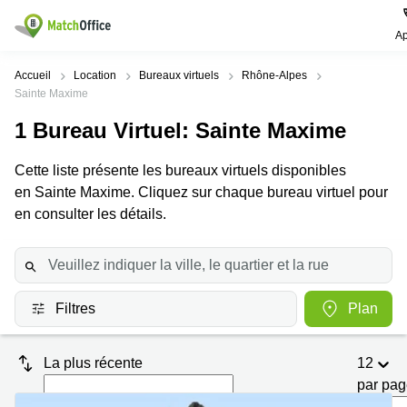
Ap
Rechercher / publier
Accueil
Location
Bureaux virtuels
Rhône-Alpes
Sainte Maxime
Aide
Pages
Villes
Recherches
1
Bureau Virtuel
: Sainte Maxime
de
Populaires
populaires
produits
Qui sommes-nous?
Cette liste présente les bureaux virtuels disponibles
Paris
Centres
Bureau
d'affaires
en Sainte Maxime. Cliquez sur chaque bureau virtuel pour
Lille
Paris
en consulter les détails.
Publier un local
Centre
Lyon
d’affaires
Location
bureau
Prix
Bordeaux
Coworking
Lille
Marseille
Salles
Coworking
Filtres
Plan
Connexion
de
Paris
Nantes
réunion
Coworking
Toulouse
Bureau
La plus récente
12
Lyon
virtuel
par pa
Nice
Coworking