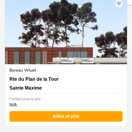
Marseille
Strasbourg
Centres
d'affaires
Toulouse
Coworking
Toulouse
Coworking
Nice
Centres
d'affaires
Bureau Virtuel
Lyon
Rte du Plan de la Tour, Sainte Maxime
Rte du Plan de la Tour
Location
Sainte Maxime
bureaux
Paris
Contact pour le prix:
Centre
N/A
d'affaires
Montpellier
Infos et prix