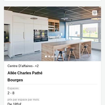
Centre D'affaires
+2
14 Allée Charles Pathé, Bourges
Allée Charles Pathé
Bourges
Espaces:
2 - 8
prix par espace par mois:
De 189 €