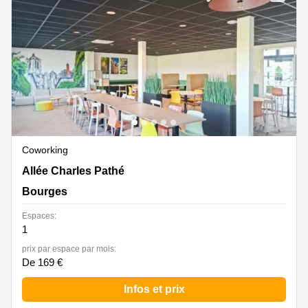
Marseille
Strasbourg
Centres
d'affaires
Toulouse
Coworking
Toulouse
Coworking
Nice
Centres
Coworking
d'affaires
14 Allée Charles Pathé, Bourges
Allée Charles Pathé
Lyon
Bourges
Location
bureaux
Espaces:
Paris
1
Centre
prix par espace par mois:
d'affaires
De 169 €
Montpellier
Infos et prix