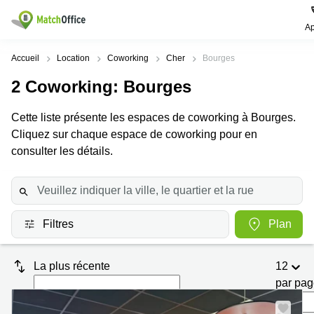
Ap
Rechercher / publier
Accueil
Location
Coworking
Cher
Bourges
2
Coworking
: Bourges
Aide
Pages
Villes
Recherches
de
Populaires
populaires
Cette liste présente les espaces de coworking à Bourges.
produits
Qui sommes-nous?
Cliquez sur chaque espace de coworking pour en
Paris
Centres
Bureau
d'affaires
consulter les détails.
Lille
Paris
Publier un local
Centre
Lyon
d’affaires
Location
bureau
Prix
Bordeaux
Coworking
Lille
Filtres
Plan
Marseille
Salles
Coworking
Connexion
de
Paris
Nantes
réunion
La plus récente
12
Coworking
Toulouse
Bureau
Lyon
par pa
virtuel
Nice
Coworking