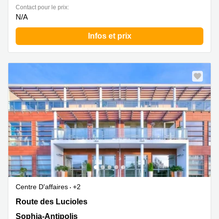
Contact pour le prix:
N/A
Infos et prix
Centre D'affaires
+2
535 Route des Lucioles, Sophia-Antipolis
Route des Lucioles
Sophia-Antipolis