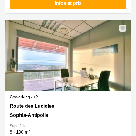
Infos et prix
Coworking
+2
535 Route des Lucioles, Sophia-Antipolis
Route des Lucioles
Sophia-Antipolis
Superficie:
9 - 100 m²