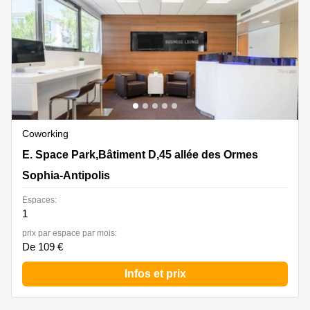
Coworking
E. Space Park,Bâtiment D,45 allée des Ormes, Sophia-
E. Space Park,Bâtiment D,45 allée des Ormes
Antipolis
Sophia-Antipolis
Espaces:
1
prix par espace par mois:
De 109 €
Infos et prix