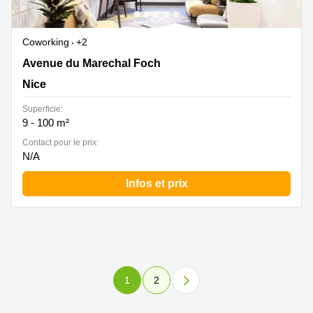
Coworking
+2
37 Avenue du Marechal Foch , Nice
Avenue du Marechal Foch
Nice
Superficie:
9 - 100 m²
Contact pour le prix:
N/A
Infos et prix
1
2