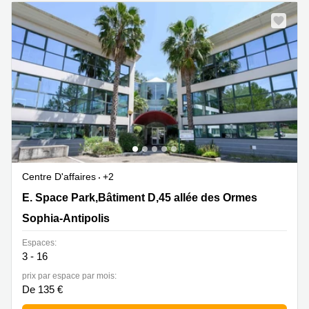
Centre D'affaires
+2
E. Space Park,Bâtiment D,45 allée des Ormes, Sophia-
E. Space Park,Bâtiment D,45 allée des Ormes
Antipolis
Sophia-Antipolis
Espaces:
3 - 16
prix par espace par mois:
De 135 €