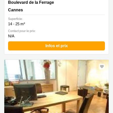
Boulevard de la Ferrage 29, Cannes
Boulevard de la Ferrage
Cannes
Superficie:
14 - 25 m²
Contact pour le prix:
N/A
Infos et prix