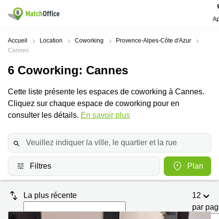
Ap
Rechercher / publier
Accueil
Location
Coworking
Provence-Alpes-Côte d'Azur
Cannes
Aide
Pages
Villes
Recherches
6
Coworking
: Cannes
de
Populaires
populaires
produits
Qui sommes-nous?
Cette liste présente les espaces de coworking à Cannes.
Paris
Centres
Bureau
d'affaires
Cliquez sur chaque espace de coworking pour en
Lille
Paris
consulter les détails.
Publier un local
En savoir plus
Centre
Lyon
d’affaires
Location
bureau
Prix
Bordeaux
Coworking
Lille
Marseille
Salles
Coworking
Filtres
Plan
Connexion
de
Paris
Nantes
réunion
Coworking
Toulouse
Bureau
La plus récente
12
Lyon
virtuel
par pa
Nice
Coworking