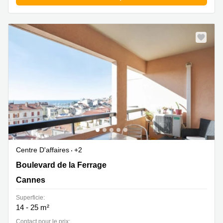
Centre D'affaires
+2
Boulevard de la Ferrage 29, Cannes
Boulevard de la Ferrage
Cannes
Superficie:
14 - 25 m²
Contact pour le prix: