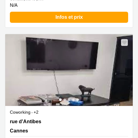
N/A
Infos et prix
Coworking
+2
37 rue d'Antibes, Cannes
rue d'Antibes
Cannes