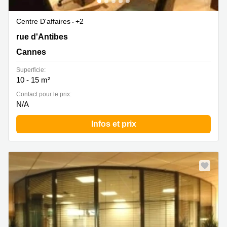
Centre D'affaires
+2
37 rue d'Antibes, Cannes
rue d'Antibes
Cannes
Superficie:
10 - 15 m²
Contact pour le prix:
N/A
Infos et prix