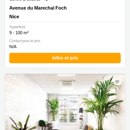
37 Avenue du Marechal Foch , Nice
Avenue du Marechal Foch
Nice
Superficie:
9 - 100 m²
Contact pour le prix:
N/A
Infos et prix