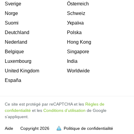
Sverige
Österreich
Norge
Schweiz
Suomi
Україна
Deutchland
Polska
Nederland
Hong Kong
Belgique
Singapore
Luxembourg
India
United Kingdom
Worldwide
España
Ce site est protégé par reCAPTCHA et les
Règles de
confidentialité
et les
Conditions d’utilisation
de Google
s’appliquent.
Aide
Copyright
2026
Politique de confidentialité
soit pleine.
soit pleine.
soit pleine.
soit pleine.
soit pleine.
soit pleine.
soit pleine.