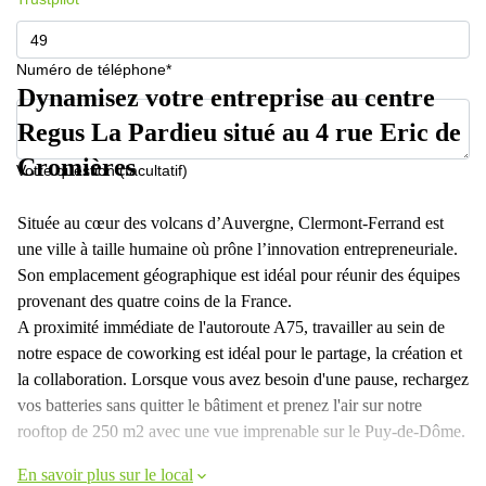
Numéro de téléphone*
Dynamisez votre entreprise au centre
Regus La Pardieu situé au 4 rue Eric de
Cromières
Votre question (facultatif)
Située au cœur des volcans d’Auvergne, Clermont-Ferrand est
une ville à taille humaine où prône l’innovation entrepreneuriale.
Son emplacement géographique est idéal pour réunir des équipes
provenant des quatre coins de la France.
A proximité immédiate de l'autoroute A75, travailler au sein de
notre espace de coworking est idéal pour le partage, la création et
la collaboration. Lorsque vous avez besoin d'une pause, rechargez
vos batteries sans quitter le bâtiment et prenez l'air sur notre
rooftop de 250 m2 avec une vue imprenable sur le Puy-de-Dôme.
En savoir plus sur le local