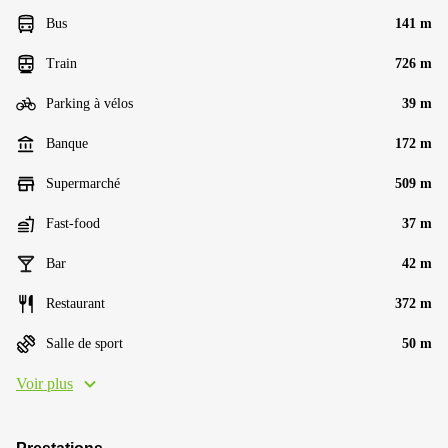
Bus
141 m
Train
726 m
Parking à vélos
39 m
Banque
172 m
Supermarché
509 m
Fast-food
37 m
Bar
42 m
Restaurant
372 m
Salle de sport
50 m
Voir plus