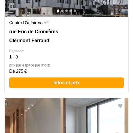
Centre D'affaires
+2
4 rue Eric de Cromières, Clermont-Ferrand
rue Eric de Cromières
Clermont-Ferrand
Espaces:
1 - 9
prix par espace par mois:
De 275 €
Infos et prix