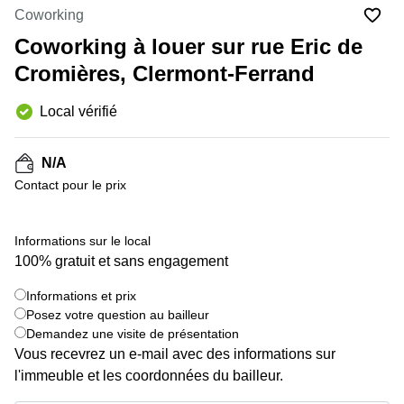
Marseille
Strasbourg
Coworking
Centres
Coworking à louer sur rue Eric de
d'affaires
Toulouse
Cromières, Clermont-Ferrand
Coworking
Local vérifié
Toulouse
Coworking
Nice
N/A
Contact pour le prix
Centres
d'affaires
Lyon
Informations sur le local
Location
100% gratuit et sans engagement
bureaux
Paris
+ 3 images
Informations et prix
Posez votre question au bailleur
Centre
Demandez une visite de présentation
d'affaires
Montpellier
Vous recevrez un e-mail avec des informations sur
l'immeuble et les coordonnées du bailleur.