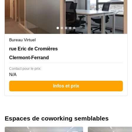
Bureau Virtuel
4 rue Eric de Cromières, Clermont-Ferrand
rue Eric de Cromières
Clermont-Ferrand
Contact pour le prix:
N/A
Infos et prix
Espaces de coworking semblables