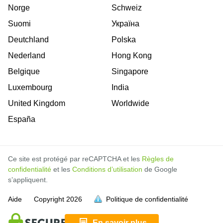
Norge
Schweiz
Suomi
Україна
Deutchland
Polska
Nederland
Hong Kong
Belgique
Singapore
Luxembourg
India
United Kingdom
Worldwide
España
Ce site est protégé par reCAPTCHA et les
Règles de
confidentialité
et les
Conditions d’utilisation
de Google
s’appliquent.
Aide
Copyright
2026
Politique de confidentialité
soit pleine.
soit pleine.
soit pleine.
soit pleine.
soit pleine.
soit pleine.
soit pleine.
soit pleine.
soit pleine.
soit pleine.
soit pleine.
soit pleine.
soit pleine.
En savoir plus