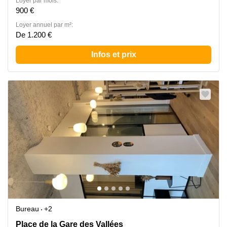
Loyer par mois:
900 €
Loyer annuel par m²:
De 1.200 €
Infos et prix
Bureau
+2
Place de la Gare des Vallées 4, La Garenne-Colombes
Place de la Gare des Vallées