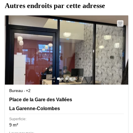
Autres endroits par cette adresse
Bureau
+2
Place de la Gare des Vallées 4, La Garenne-Colombes
Place de la Gare des Vallées
La Garenne-Colombes
Superficie:
9 m²