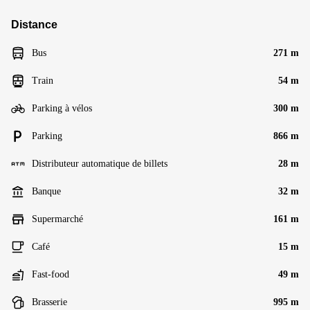
Distance
Bus
271 m
Train
54 m
Parking à vélos
300 m
Parking
866 m
Distributeur automatique de billets
28 m
Banque
32 m
Supermarché
161 m
Café
15 m
Fast-food
49 m
Brasserie
995 m