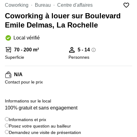
Marseille
Strasbourg
Coworking
Bureau
Centre d'affaires
Centres
Coworking à louer sur Boulevard
d'affaires
Toulouse
Emile Delmas, La Rochelle
Coworking
Local vérifié
Toulouse
Coworking
70 - 200 m²
5 - 14
Nice
Superficie
Personnes
Centres
d'affaires
N/A
Lyon
Contact pour le prix
Location
bureaux
Paris
+ 1 images
Informations sur le local
100% gratuit et sans engagement
Centre
d'affaires
Montpellier
Informations et prix
Posez votre question au bailleur
Demandez une visite de présentation