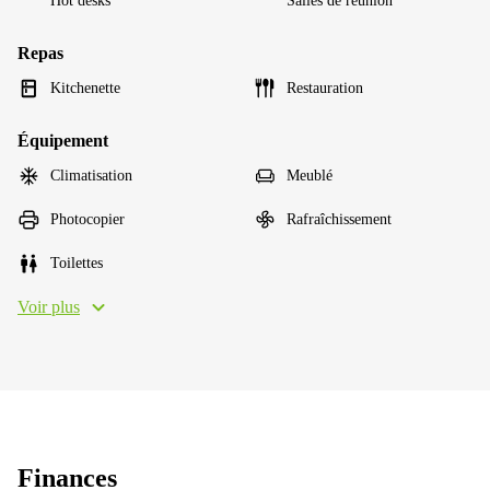
Hot desks
Salles de réunion
Repas
Kitchenette
Restauration
Équipement
Climatisation
Meublé
Photocopier
Rafraîchissement
Toilettes
Voir plus
Finances