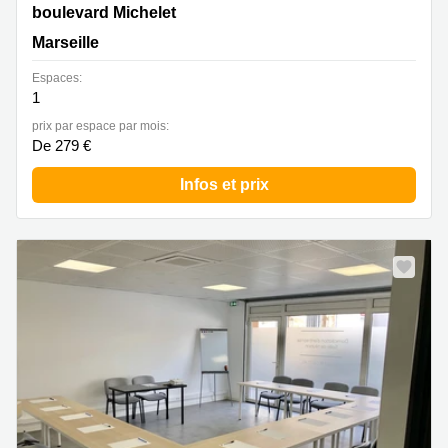
132 boulevard Michelet, Marseille
boulevard Michelet
Marseille
Espaces:
1
prix par espace par mois:
De 279 €
Infos et prix