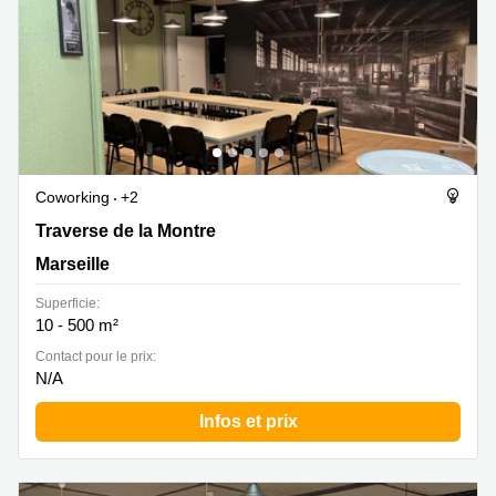
Coworking
+2
Traverse de la Montre 20, Marseille
Traverse de la Montre
Marseille
Superficie:
10 - 500 m²
Contact pour le prix:
N/A
Infos et prix