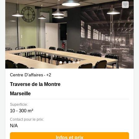
Centre D'affaires
+2
Traverse de la Montre 20, Marseille
Traverse de la Montre
Marseille
Superficie:
10 - 300 m²
Contact pour le prix:
N/A
Infos et prix