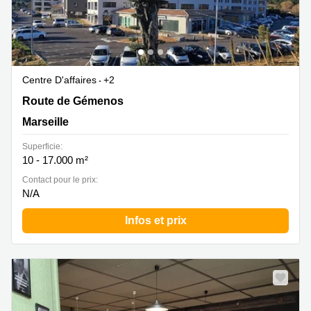
Centre D'affaires
+2
1120 Route de Gémenos , Marseille
Route de Gémenos
Marseille
Superficie:
10 - 17.000 m²
Contact pour le prix:
N/A
Infos et prix