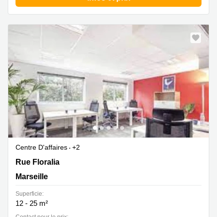
Centre D'affaires
+2
99 rue Floralia, Marseille
Rue Floralia
Marseille
Superficie:
12 - 25 m²