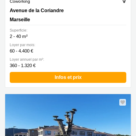
Coworking
Avenue de la Coriandre 45, Marseille
Avenue de la Coriandre
Marseille
Superficie:
2 - 40 m²
Loyer par mois:
60 - 4.400 €
Loyer annuel par m²:
360 - 1.320 €
Infos et prix