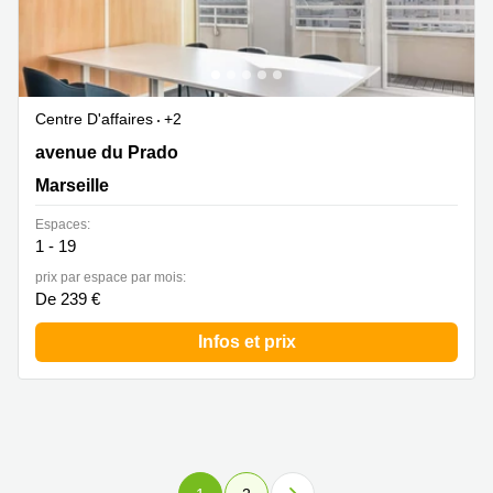
Centre D'affaires
+2
165 avenue du Prado, Marseille
avenue du Prado
Marseille
Espaces:
1 - 19
prix par espace par mois:
De 239 €
Infos et prix