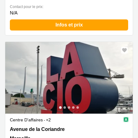
Contact pour le prix:
N/A
Infos et prix
Centre D'affaires
+2
Avenue de la Coriandre 45, Marseille
Avenue de la Coriandre