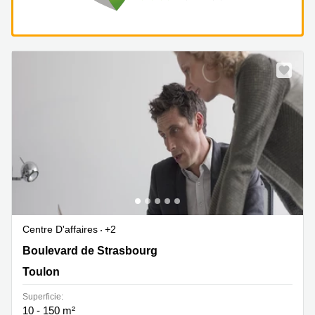
Centre D'affaires
+2
9 Boulevard de Strasbourg , Toulon
Boulevard de Strasbourg
Toulon
Superficie:
10 - 150 m²