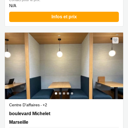
Contact pour le prix:
N/A
Infos et prix
Centre D'affaires
+2
132 boulevard Michelet, Marseille
boulevard Michelet
Marseille