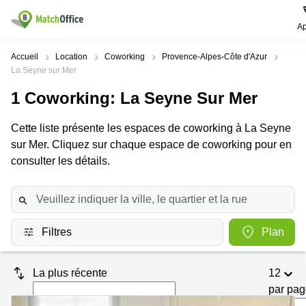
Ap
Rechercher / publier
Accueil
Location
Coworking
Provence-Alpes-Côte d'Azur
La Seyne sur Mer
Aide
Pages
Villes
Recherches
1
Coworking
: La Seyne Sur Mer
de
Populaires
populaires
produits
Qui sommes-nous?
Cette liste présente les espaces de coworking à La Seyne
Paris
Centres
Bureau
d'affaires
sur Mer. Cliquez sur chaque espace de coworking pour en
Lille
Paris
consulter les détails.
Publier un local
Centre
Lyon
d’affaires
Location
bureau
Prix
Bordeaux
Coworking
Lille
Marseille
Salles
Coworking
Filtres
Plan
Connexion
de
Paris
Nantes
réunion
Coworking
Toulouse
Bureau
La plus récente
12
Lyon
virtuel
par pa
Nice
Coworking