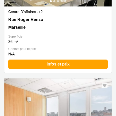
Centre D'affaires
+2
39 Rue Roger Renzo, Marseille
Rue Roger Renzo
Marseille
Superficie:
36 m²
Contact pour le prix:
N/A
Infos et prix