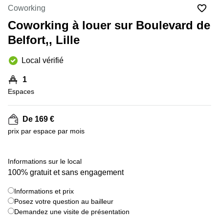
Marseille
Strasbourg
Coworking
Centres
Coworking à louer sur Boulevard de
d'affaires
Toulouse
Belfort,, Lille
Coworking
Local vérifié
Toulouse
Coworking
1
Nice
Espaces
Centres
d'affaires
De 169 €
Lyon
prix par espace par mois
Location
bureaux
Paris
+ 2 images
Informations sur le local
100% gratuit et sans engagement
Centre
d'affaires
Montpellier
Informations et prix
Posez votre question au bailleur
Demandez une visite de présentation