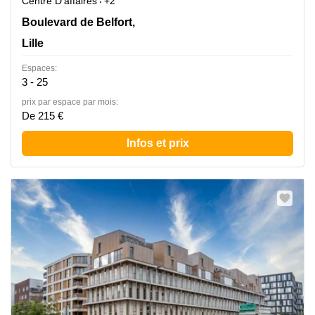
Centre D'affaires
+2
3 Boulevard de Belfort,1er Etage, Lille
Boulevard de Belfort,
Lille
Espaces:
3 - 25
prix par espace par mois:
De 215 €
Infos et prix