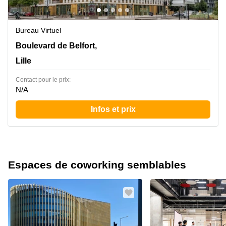
Bureau Virtuel
3 Boulevard de Belfort,1er Etage, Lille
Boulevard de Belfort,
Lille
Contact pour le prix:
N/A
Infos et prix
Espaces de coworking semblables