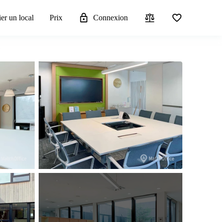
er un local
Prix
Connexion
D