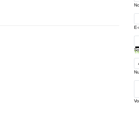
No
E-
In
So
Tr
Nu
Vo