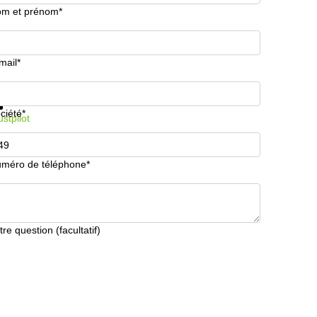
m et prénom*
mail*
formations et prix
Protection des données
ciété*
ustpilot
méro de téléphone*
tre question (facultatif)