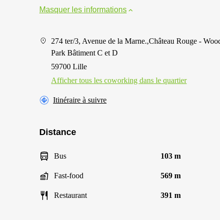
Masquer les informations
274 ter/3, Avenue de la Marne.,Château Rouge - Woo
Park Bâtiment C et D
59700 Lille
Afficher tous les сoworking dans le quartier
Itinéraire à suivre
Distance
Bus
103 m
Fast-food
569 m
Restaurant
391 m