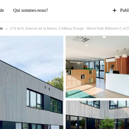
de
Qui sommes-nous?
Publi
lle
274 ter/3, Avenue de la Marne.,Château Rouge - Wood Park Bâtiment C et 