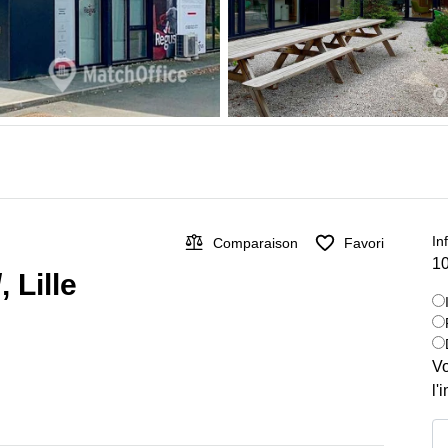
In
Comparaison
Favori
10
 Lille
Vo
l'