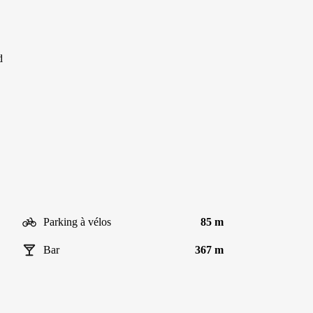
d
Parking à vélos
85 m
Bar
367 m