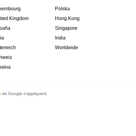
xembourg
Polska
ited Kingdom
Hong Kong
paña
Singapore
lia
India
terreich
Worldwide
hweiz
раїна
n
de Google s’appliquent.