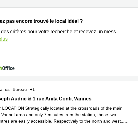
z pas encore trouvé le local idéal ?
 des critères pour votre recherche et recevez un mess
...
plus
aires
Bureau
+1
eph Audric & 1 rue Anita Conti, Vannes
seph Audric & 1 rue Anita Conti, Vannes
OCATION Strategically located at the crossroads of the main
e Vannet area and only 7 minutes from the station, these two
tres are easily accessible. Respectively to the north and west
...
plus