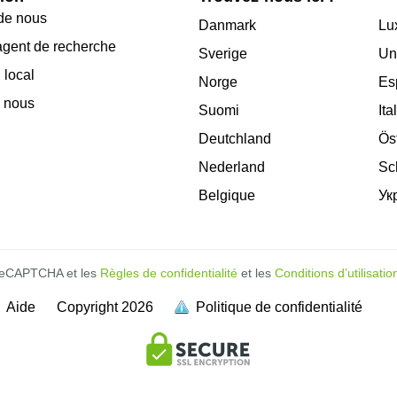
de nous
Danmark
Lu
agent de recherche
Sverige
Un
 local
Norge
Es
 nous
Suomi
Ita
Deutchland
Ös
Nederland
Sc
Belgique
Ук
 reCAPTCHA et les
Règles de confidentialité
et les
Conditions d’utilisatio
Aide
Copyright
2026
Politique de confidentialité
soit pleine.
soit pleine.