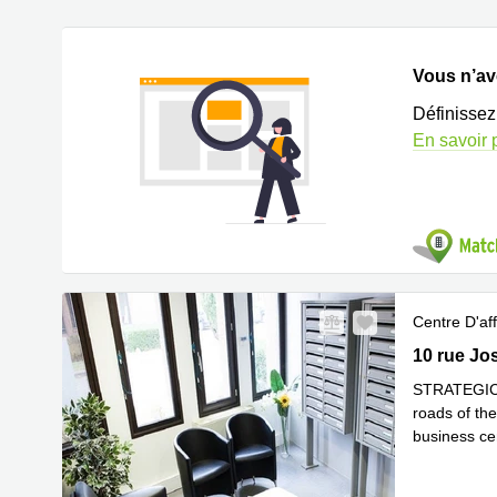
Vous n’ave
Définissez
En savoir 
Centre D'aff
10 rue Jos
10 rue Jo
STRATEGIC L
roads of th
business cen
En savoir 