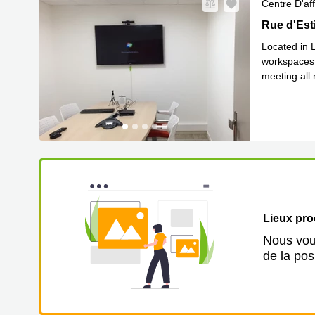
Centre D'aff
Celtic Sub
Rue d'Est
Located in 
workspaces 
meeting all
En savoir 
Lieux pr
Nous vous
de la pos