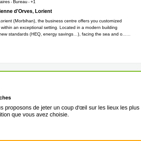
aires
Bureau
+1
marine, 1 rue Honoré d'Estienne d'Orves, Lorient
ienne d'Orves, Lorient
Lorient (Morbihan), the business centre offers you customized
within an exceptional setting. Located in a modern building
 new standards (HEQ, energy savings…), facing the sea and o
...
plus
oches
 proposons de jeter un coup d'œil sur les lieux les plus
ition que vous avez choisie.