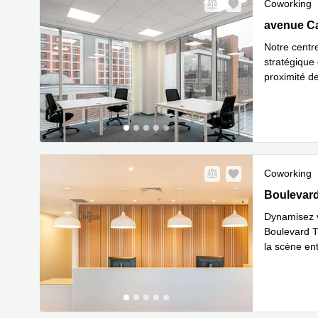
Coworking
5 avenue C
avenue C
Notre centr
stratégique 
proximité d
En
l'aérop
...
Coworking
7-9 Boulev
Boulevar
Dynamisez vo
Boulevard Th
la scène en
En savoir 