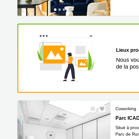
Lieux pr
Nous vous
de la pos
Coworking
Parc ICADE
Parc ICAD
Situé à prox
Parc de Rung