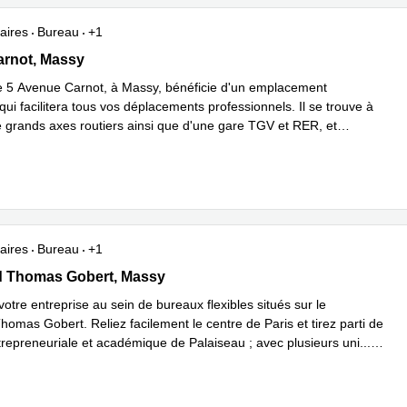
aires
Bureau
+1
arnot, Massy
arnot, Massy
e 5 Avenue Carnot, à Massy, bénéficie d'un emplacement
qui facilitera tous vos déplacements professionnels. Il se trouve à
e grands axes routiers ainsi que d'une gare TGV et RER, et
 savoir plus
aires
Bureau
+1
ard Thomas Gobert, Massy
d Thomas Gobert, Massy
tre entreprise au sein de bureaux flexibles situés sur le
omas Gobert. Reliez facilement le centre de Paris et tirez parti de
trepreneuriale et académique de Palaiseau ; avec plusieurs uni
...
plus