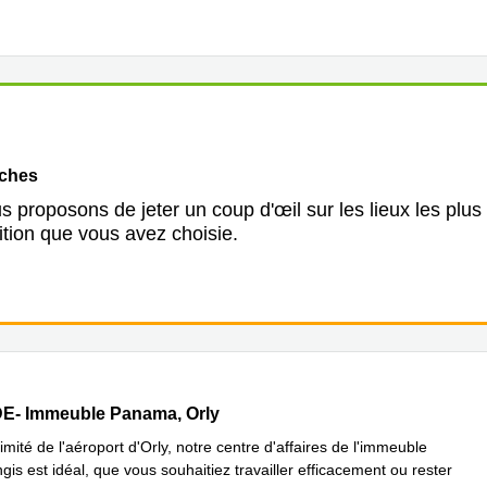
oches
 proposons de jeter un coup d'œil sur les lieux les plus
ition que vous avez choisie.
- Immeuble Panama 45 Rue de Villeneuve, Orly
E- Immeuble Panama, Orly
imité de l'aéroport d'Orly, notre centre d'affaires de l'immeuble
is est idéal, que vous souhaitiez travailler efficacement ou rester