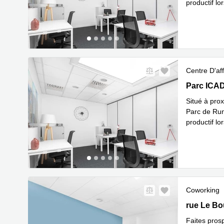
productif lo
En savoir 
Centre D'aff
Parc ICADE
Parc ICAD
Situé à prox
Parc de Rung
productif lo
En savoir 
Coworking
7, rue Le 
rue Le Bo
Faites prosp