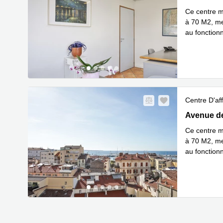
Ce centre m
à 70 M2, me
au fonction
En savoir 
Centre D'aff
41, Avenue 
Avenue de
Ce centre m
à 70 M2, me
au fonction
En savoir 