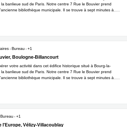
 la banlieue sud de Paris. Notre centre 7 Rue le Bouvier prend
'ancienne bibliothèque municipale. Il se trouve à sept minutes à
...
plus
aires
Bureau
+1
Bouvier, Boulogne-Billancourt
uvier, Boulogne-Billancourt
érer votre activité dans cet édifice historique situé à Bourg-la-
 la banlieue sud de Paris. Notre centre 7 Rue le Bouvier prend
'ancienne bibliothèque municipale. Il se trouve à sept minutes à
...
plus
Bureau
+1
de l'Europe, Vélizy-Villacoublay
 l'Europe, Vélizy-Villacoublay