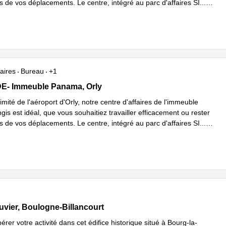
rs de vos déplacements. Le centre, intégré au parc d'affaires SI
...
plus
aires
Bureau
+1
- Immeuble Panama 45 Rue de Villeneuve, Orly
E- Immeuble Panama, Orly
imité de l'aéroport d'Orly, notre centre d'affaires de l'immeuble
is est idéal, que vous souhaitiez travailler efficacement ou rester
rs de vos déplacements. Le centre, intégré au parc d'affaires SI
...
plus
Bouvier, Boulogne-Billancourt
uvier, Boulogne-Billancourt
érer votre activité dans cet édifice historique situé à Bourg-la-