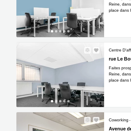
Reine, dans
place dans l
En savoir 
Centre D'aff
7, rue Le 
rue Le Bo
Faites prosp
Reine, dans
place dans l
En savoir 
Coworking
41, Avenue 
Avenue de