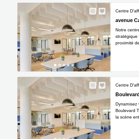
Centre D'aff
5 avenue C
avenue C
Notre centr
stratégique 
proximité d
En
l'aérop
...
Centre D'aff
7-9 Boulev
Boulevar
Dynamisez vo
Boulevard Th
la scène en
En savoir 