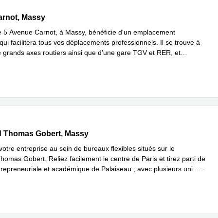
arnot, Massy
arnot, Massy
e 5 Avenue Carnot, à Massy, bénéficie d'un emplacement
qui facilitera tous vos déplacements professionnels. Il se trouve à
e grands axes routiers ainsi que d'une gare TGV et RER, et
 savoir plus
ard Thomas Gobert, Massy
d Thomas Gobert, Massy
tre entreprise au sein de bureaux flexibles situés sur le
omas Gobert. Reliez facilement le centre de Paris et tirez parti de
trepreneuriale et académique de Palaiseau ; avec plusieurs uni
...
plus