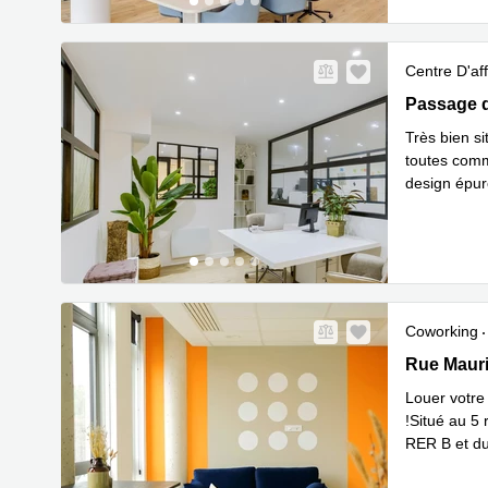
Centre D'aff
Passage du
Passage d
Très bien si
toutes comm
design épuré
personnes
.
Coworking
Rue Mauric
Rue Maur
Louer votre
!‍Situé au 5
RER B et du
En s
uniq
...