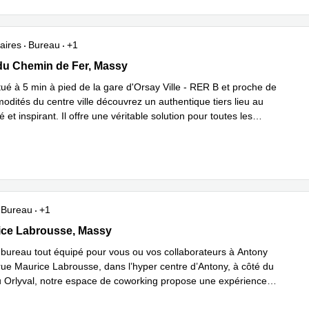
aires
Bureau
+1
 Chemin de Fer 16, Massy
u Chemin de Fer, Massy
tué à 5 min à pied de la gare d'Orsay Ville - RER B et proche de
odités du centre ville découvrez un authentique tiers lieu au
 et inspirant. Il offre une véritable solution pour toutes les
En savoir plus
..
Bureau
+1
e Labrousse 5, Massy
ice Labrousse, Massy
 bureau tout équipé pour vous ou vos collaborateurs à Antony
 rue Maurice Labrousse, dans l’hyper centre d’Antony, à côté du
 Orlyval, notre espace de coworking propose une expérience
avoir plus