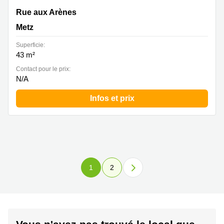
Rue aux Arènes 86, Metz
Rue aux Arènes
Metz
Superficie:
43 m²
Contact pour le prix:
N/A
Infos et prix
1
2