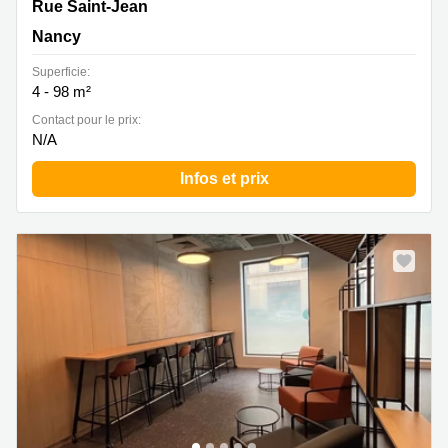
Rue Saint-Jean 17, Nancy
Rue Saint-Jean
Nancy
Superficie:
4 - 98 m²
Contact pour le prix:
N/A
Infos et prix