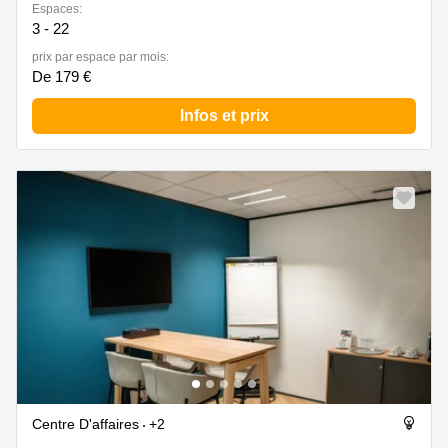
Espaces:
3 - 22
prix par espace par mois:
De 179 €
Infos et prix
Centre D'affaires
+2