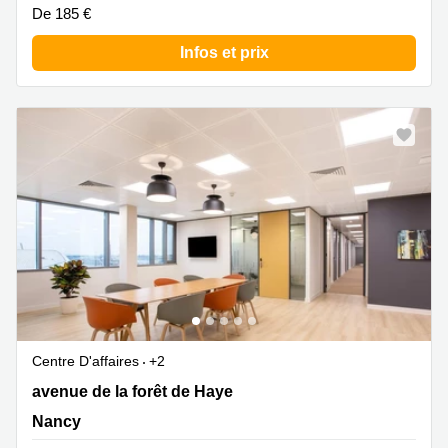
De 185 €
Infos et prix
Centre D'affaires
+2
19 avenue de la forêt de Haye, Nancy
avenue de la forêt de Haye
Nancy