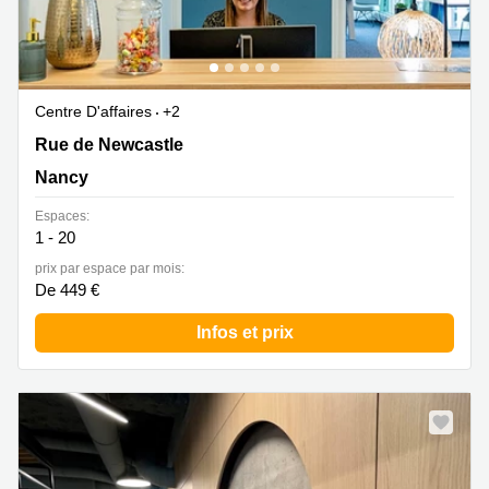
Centre D'affaires
+2
Rue de Newcastle 171, Nancy
Rue de Newcastle
Nancy
Espaces:
1 - 20
prix par espace par mois:
De 449 €
Infos et prix