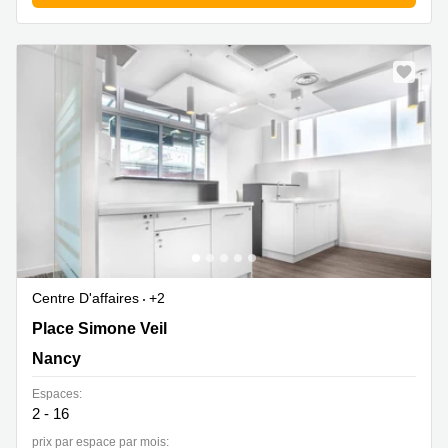
Centre D'affaires
+2
3 Place Simone Veil, Nancy
Place Simone Veil
Nancy
Espaces:
2 - 16
prix par espace par mois: