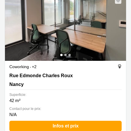
Coworking
+2
Rue Edmonde Charles Roux 5, Nancy
Rue Edmonde Charles Roux
Nancy
Superficie:
42 m²
Contact pour le prix:
N/A
Infos et prix