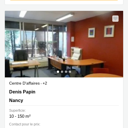
Centre D'affaires
+2
870 rue Denis Papin, Nancy
Denis Papin
Nancy
Superficie:
10 - 150 m²
Contact pour le prix: