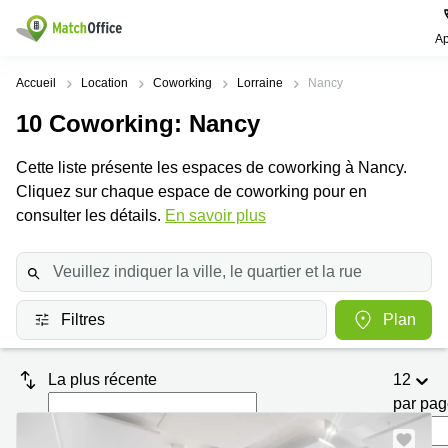
Ap
Rechercher / publier
Accueil
Location
Coworking
Lorraine
Nancy
10
Coworking
: Nancy
Aide
Pages
Villes
Recherches
de
Populaires
populaires
Cette liste présente les espaces de coworking à Nancy.
produits
Qui sommes-nous?
Cliquez sur chaque espace de coworking pour en
Paris
Centres
Bureau
d'affaires
consulter les détails.
En savoir plus
Lille
Paris
Publier un local
Centre
Lyon
d’affaires
Location
bureau
Prix
Bordeaux
Coworking
Lille
Filtres
Plan
Marseille
Salles
Coworking
Connexion
de
Paris
Nantes
réunion
La plus récente
12
Coworking
Toulouse
Bureau
Lyon
par pa
virtuel
Nice
Coworking