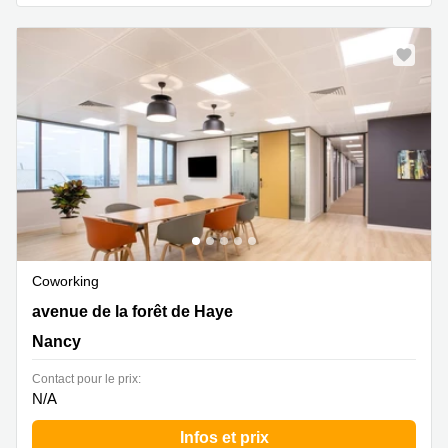
Coworking
19 avenue de la forêt de Haye, Nancy
avenue de la forêt de Haye
Nancy
Contact pour le prix:
N/A
Infos et prix