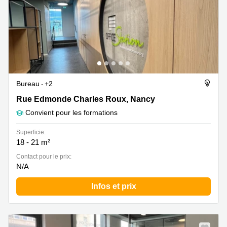
Bureau
+2
Rue Edmonde Charles Roux 5, Nancy
Rue Edmonde Charles Roux, Nancy
Convient pour les formations
Superficie:
18 - 21 m²
Contact pour le prix:
N/A
Infos et prix