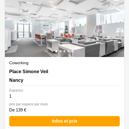
Marseille
Strasbourg
Centres
d'affaires
Toulouse
Coworking
Toulouse
Coworking
Nice
Centres
Coworking
d'affaires
3 Place Simone Veil, Nancy
Place Simone Veil
Lyon
Nancy
Location
bureaux
Espaces:
Paris
1
Centre
prix par espace par mois:
d'affaires
De 139 €
Montpellier
Infos et prix