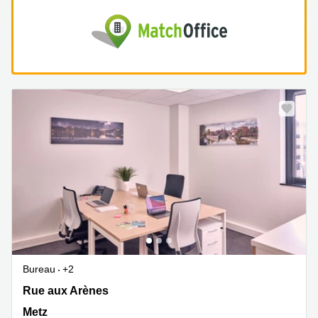
Bureau
+2
Rue aux Arènes 86, Metz
Rue aux Arènes
Metz