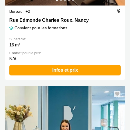
Bureau
+2
Rue Edmonde Charles Roux 5, Nancy
Rue Edmonde Charles Roux, Nancy
Convient pour les formations
Superficie:
16 m²
Contact pour le prix:
N/A
Infos et prix