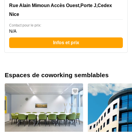
30, Rue Alain Mimoun Accès Ouest,Porte J,Cedex 3,
Rue Alain Mimoun Accès Ouest,Porte J,Cedex
Nice
Nice
Contact pour le prix:
N/A
Infos et prix
Espaces de coworking semblables