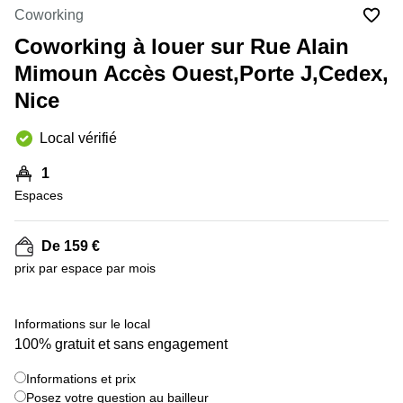
Marseille
Strasbourg
Coworking
Centres
Coworking à louer sur Rue Alain
d'affaires
Toulouse
Mimoun Accès Ouest,Porte J,Cedex,
Nice
Coworking
Toulouse
Local vérifié
Coworking
Nice
1
Centres
Espaces
d'affaires
Lyon
De 159 €
Location
prix par espace par mois
bureaux
Paris
+ 2 images
Centre
Informations sur le local
d'affaires
100% gratuit et sans engagement
Montpellier
Informations et prix
Posez votre question au bailleur