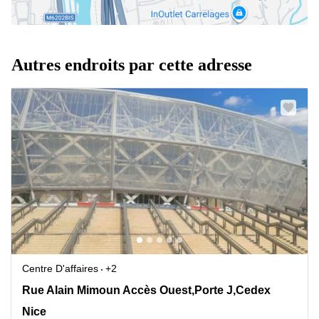
Autres endroits par cette adresse
Centre D'affaires
+2
30, Rue Alain Mimoun Accès Ouest,Porte J,Cedex 3,
Rue Alain Mimoun Accès Ouest,Porte J,Cedex
Nice
Nice