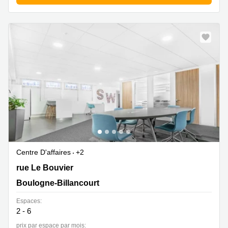
Centre D'affaires
+2
7, rue Le Bouvier, Boulogne-Billancourt
rue Le Bouvier
Boulogne-Billancourt
Espaces:
2 - 6
prix par espace par mois: