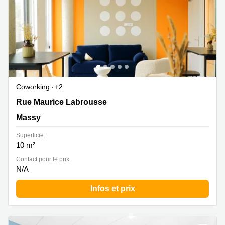
Coworking
+2
Rue Maurice Labrousse 5, Massy
Rue Maurice Labrousse
Massy
Superficie:
10 m²
Contact pour le prix:
N/A
Infos et prix