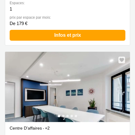
Espaces:
1
prix par espace par mois:
De 179 €
Infos et prix
Centre D'affaires
+2