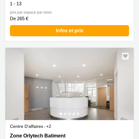
1 - 13
prix par espace par mois:
De 265 €
Infos et prix
Centre D'affaires
+2
Zone Orlytech Batiment 516,1 allée du commandant
Zone Orlytech Batiment