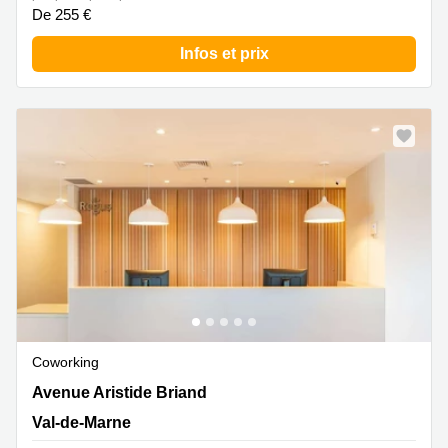
De 255 €
Infos et prix
Coworking
191 Avenue Aristide Briand, Val-de-Marne
Avenue Aristide Briand
Val-de-Marne