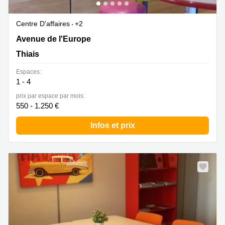
Centre D'affaires
+2
Avenue de l'Europe, Tour Europa, Thiais
Avenue de l'Europe
Thiais
Espaces:
1 - 4
prix par espace par mois:
550 - 1.250 €
Infos et prix