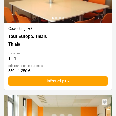
Coworking
+2
Tour Europa, Thiais, Thiais
Tour Europa, Thiais
Thiais
Espaces:
1 - 4
prix par espace par mois:
550 - 1.250 €
Infos et prix