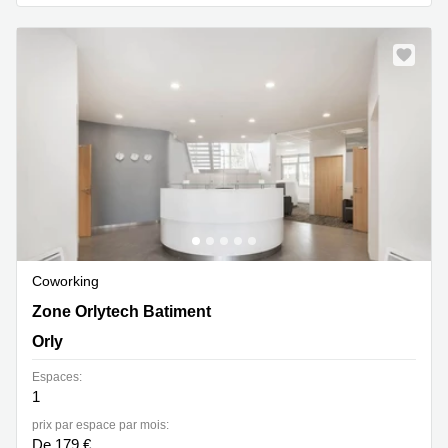
Coworking
Zone Orlytech Batiment 516,1 allée du commandant
Zone Orlytech Batiment
Mouchotte, Orly
Orly
Espaces:
1
prix par espace par mois:
De 179 €