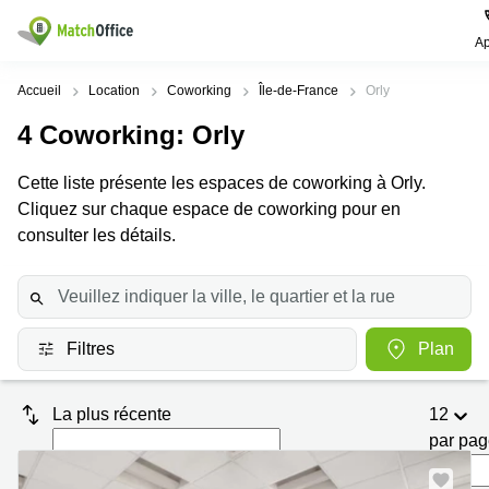
Ap
Rechercher / publier
Accueil
Location
Coworking
Île-de-France
Orly
4
Coworking
: Orly
Aide
Pages
Villes
Recherches
de
Populaires
populaires
Cette liste présente les espaces de coworking à Orly.
produits
Qui sommes-nous?
Cliquez sur chaque espace de coworking pour en
Paris
Centres
Bureau
d'affaires
consulter les détails.
Lille
Paris
Publier un local
Centre
Lyon
d’affaires
Location
bureau
Prix
Bordeaux
Coworking
Lille
Filtres
Plan
Marseille
Salles
Coworking
Connexion
de
Paris
Nantes
réunion
La plus récente
12
Coworking
Toulouse
Bureau
Lyon
par pa
virtuel
Nice
Coworking