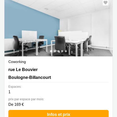
Coworking
7, rue Le Bouvier, Boulogne-Billancourt
rue Le Bouvier
Boulogne-Billancourt
Espaces:
1
prix par espace par mois:
De 169 €
Infos et prix