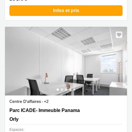
Infos et prix
Centre D'affaires
+2
Parc ICADE- Immeuble Panama 45 Rue de Villeneuve,
Parc ICADE- Immeuble Panama
Orly
Orly
Espaces: