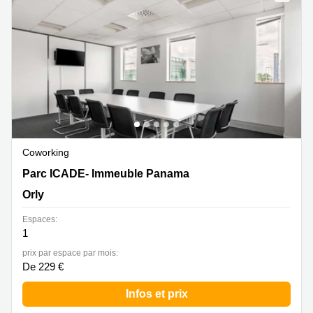
Marseille
Strasbourg
Centres
d'affaires
Toulouse
Coworking
Toulouse
Coworking
Nice
Centres
Coworking
d'affaires
Parc ICADE- Immeuble Panama 45 Rue de Villeneuve,
Parc ICADE- Immeuble Panama
Lyon
Orly
Orly
Location
bureaux
Espaces:
Paris
1
Centre
prix par espace par mois:
d'affaires
De 229 €
Montpellier
Infos et prix