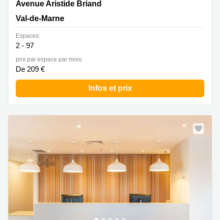
191 Avenue Aristide Briand, Val-de-Marne
Avenue Aristide Briand
Val-de-Marne
Espaces:
2 - 97
prix par espace par mois:
De 209 €
Infos et prix