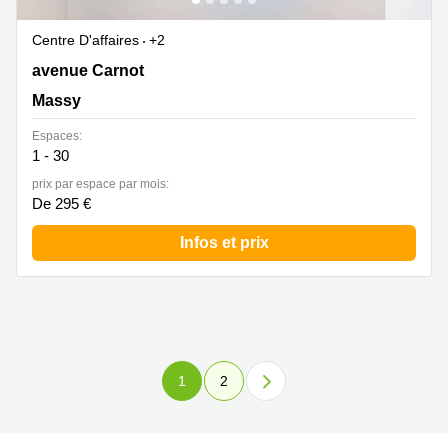
Centre D'affaires
+2
5 avenue Carnot, Massy
avenue Carnot
Massy
Espaces:
1 - 30
prix par espace par mois:
De 295 €
Infos et prix
1
2