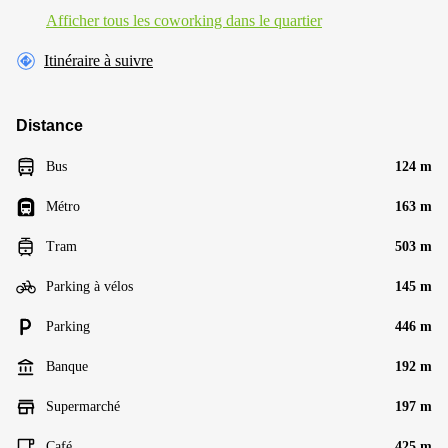
Afficher tous les сoworking dans le quartier
Itinéraire à suivre
Distance
Bus
124 m
Métro
163 m
Tram
503 m
Parking à vélos
145 m
Parking
446 m
Banque
192 m
Supermarché
197 m
Café
425 m