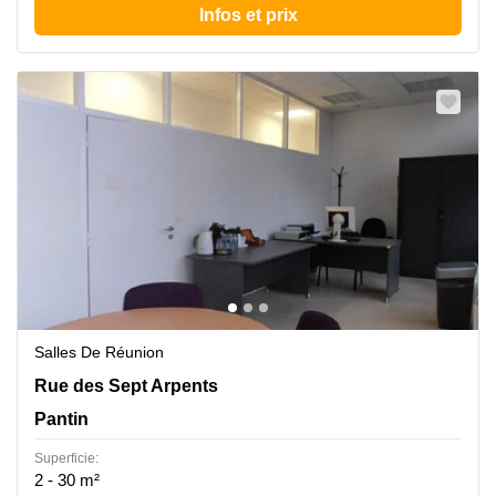
Infos et prix
Salles De Réunion
42 Rue des Sept Arpents, Pantin, Pantin
Rue des Sept Arpents
Pantin
Superficie:
2 - 30 m²