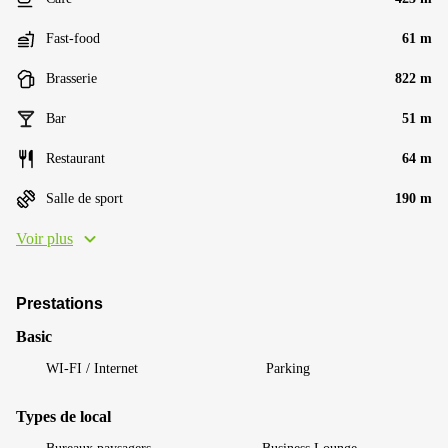
Fast-food
61 m
Brasserie
822 m
Bar
51 m
Restaurant
64 m
Salle de sport
190 m
Voir plus
Prestations
Basic
WI-FI / Internet
Parking
Types de local