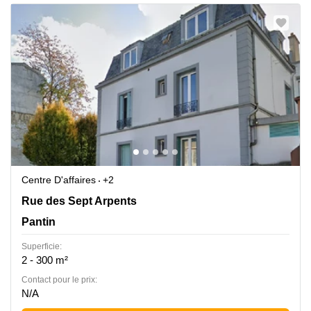
Centre D'affaires
+2
42 Rue des Sept Arpents, Pantin, Pantin
Rue des Sept Arpents
Pantin
Superficie:
2 - 300 m²
Contact pour le prix:
N/A