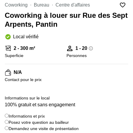
Marseille
Strasbourg
Coworking
Bureau
Centre d'affaires
Centres
Coworking à louer sur Rue des Sept
d'affaires
Toulouse
Arpents, Pantin
Coworking
Local vérifié
Toulouse
Coworking
2 - 300 m²
1 - 20
Nice
Superficie
Personnes
Centres
d'affaires
N/A
Lyon
Contact pour le prix
Location
bureaux
Paris
+ 4 images
Informations sur le local
100% gratuit et sans engagement
Centre
d'affaires
Montpellier
Informations et prix
Posez votre question au bailleur
Demandez une visite de présentation