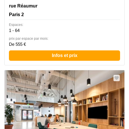
124 rue Réaumur, Paris 2
rue Réaumur
Paris 2
Espaces:
1 - 64
prix par espace par mois:
De 555 €
Infos et prix