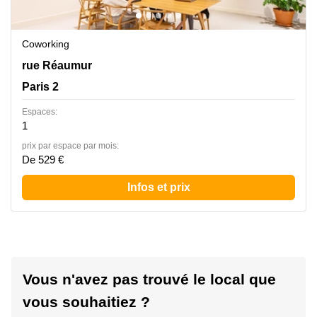
Coworking
124 rue Réaumur, Paris 2
rue Réaumur
Paris 2
Espaces:
1
prix par espace par mois:
De 529 €
Infos et prix
Vous n'avez pas trouvé le local que
vous souhaitiez ?