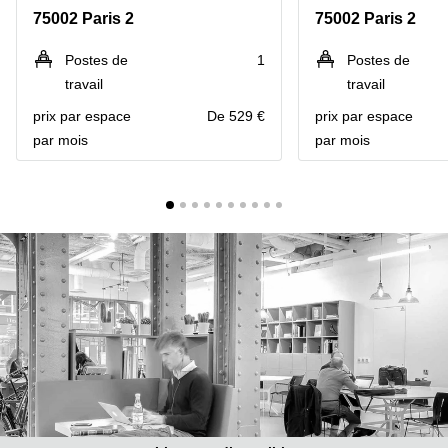
Marseille
Strasbourg
75002 Paris 2
75002 Paris 2
Centres
d'affaires
Postes de
1
Postes de
Toulouse
travail
travail
Coworking
prix par espace
De 529 €
prix par espace
Toulouse
par mois
par mois
Coworking
Nice
Centres
d'affaires
Lyon
Location
bureaux
Paris
Centre
d'affaires
Montpellier