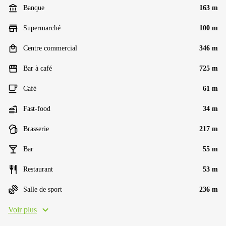
Banque
163 m
Supermarché
100 m
Centre commercial
346 m
Bar à café
725 m
Café
61 m
Fast-food
34 m
Brasserie
217 m
Bar
55 m
Restaurant
53 m
Salle de sport
236 m
Voir plus