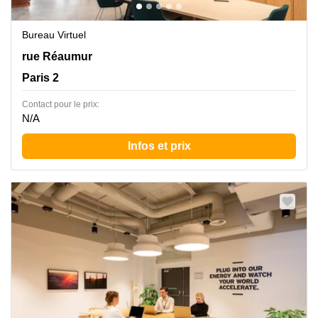
Bureau Virtuel
124 rue Réaumur, Paris 2
rue Réaumur
Paris 2
Contact pour le prix:
N/A
Infos et prix