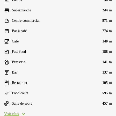
Supermarché
244 m
Centre commercial
971 m
Bar à café
774 m
Café
140 m
Fast-food
188 m
Brasserie
141 m
Bar
137 m
Restaurant
105 m
Food court
595 m
Salle de sport
457 m
Voir plus