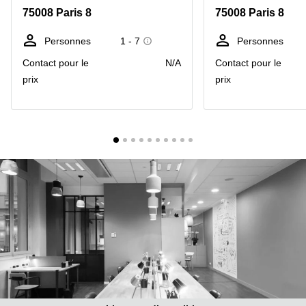
Marseille
Strasbourg
75008 Paris 8
75008 Paris 8
Centres
d'affaires
Personnes
1 - 7
Personnes
Toulouse
Contact pour le
N/A
Contact pour le
Coworking
prix
prix
Toulouse
Coworking
Nice
Centres
d'affaires
Lyon
Location
bureaux
Paris
Centre
d'affaires
Montpellier