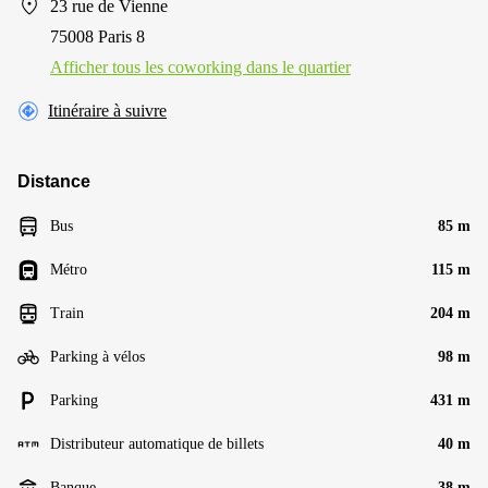
23 rue de Vienne
75008 Paris 8
Afficher tous les сoworking dans le quartier
Itinéraire à suivre
Distance
Bus
85 m
Métro
115 m
Train
204 m
Parking à vélos
98 m
Parking
431 m
Distributeur automatique de billets
40 m
Banque
38 m