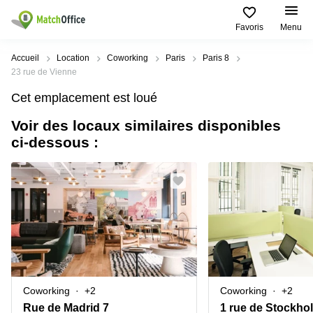
Favoris
Menu
Rechercher / publier
Accueil
Location
Coworking
Paris
Paris 8
23 rue de Vienne
Aide
Pages
Villes
Recherches
Cet emplacement est loué
de
Populaires
populaires
produits
Voir des locaux similaires disponibles
Qui sommes-nous?
Paris
Centres
ci-dessous :
Bureau
d'affaires
Lille
Paris
Publier un local
Centre
Lyon
d’affaires
Location
bureau
Prix
Bordeaux
Coworking
Lille
Marseille
Salles
Coworking
Connexion
de
Paris
Nantes
réunion
Coworking
Toulouse
Bureau
Lyon
Coworking
+2
Coworking
+2
virtuel
Nice
Coworking
Rue de Madrid 7
1 rue de Stockho