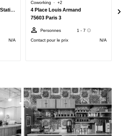
Coworking
+2
Cowork
5 Rue Eugène Freyssinet, Station F
4 Place Louis Armand
28-34
75603 Paris 3
75013
Personnes
1 - 7
Po
tr
N/A
Contact pour le prix
N/A
prix pa
mois