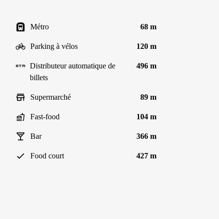
Métro
68 m
Parking à vélos
120 m
Distributeur automatique de
496 m
billets
Supermarché
89 m
Fast-food
104 m
Bar
366 m
Food court
427 m