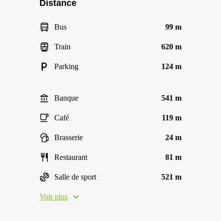
Distance
Bus
99 m
Train
620 m
Parking
124 m
Banque
541 m
Café
119 m
Brasserie
24 m
Restaurant
81 m
Salle de sport
521 m
Voir plus