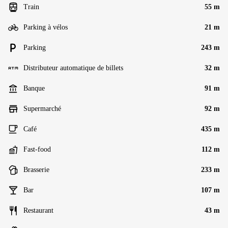
Train
55 m
Parking à vélos
21 m
Parking
243 m
Distributeur automatique de billets
32 m
Banque
91 m
Supermarché
92 m
Café
435 m
Fast-food
112 m
Brasserie
233 m
Bar
107 m
Restaurant
43 m