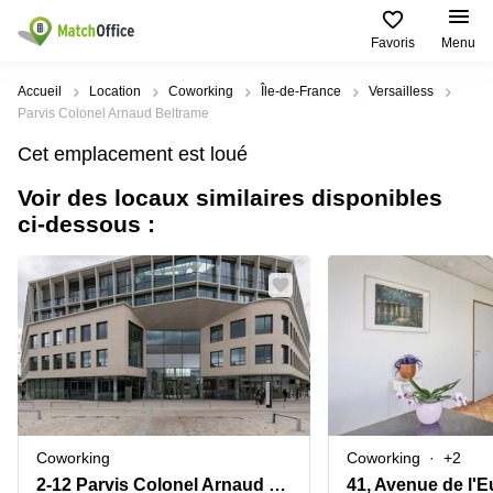
Favoris
Menu
Rechercher / publier
Accueil
Location
Coworking
Île-de-France
Versailless
Parvis Colonel Arnaud Beltrame
Aide
Pages
Villes
Recherches
Cet emplacement est loué
de
Populaires
populaires
produits
Voir des locaux similaires disponibles
Qui sommes-nous?
Paris
Centres
ci-dessous :
Bureau
d'affaires
Lille
Paris
Publier un local
Centre
Lyon
d’affaires
Location
bureau
Prix
Bordeaux
Coworking
Lille
Marseille
Salles
Coworking
Connexion
de
Paris
Nantes
réunion
Coworking
Toulouse
Bureau
Lyon
Coworking
Coworking
+2
virtuel
Nice
Coworking
2-12 Parvis Colonel Arnaud Beltrame
41, Avenue de l'