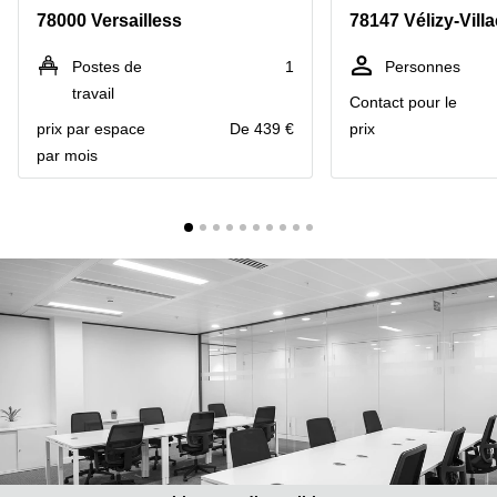
Marseille
Strasbourg
78000 Versailless
78147 Vélizy-Vill
Centres
d'affaires
Postes de
1
Personnes
Toulouse
travail
Contact pour le
Coworking
prix par espace
De 439 €
prix
Toulouse
par mois
Coworking
Nice
Centres
d'affaires
Lyon
Location
bureaux
Paris
Centre
d'affaires
Montpellier