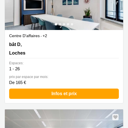
Centre D'affaires
+2
31 bât D, 45 bât G rue de la Milletière, Loches
bât D,
Loches
Espaces:
1 - 26
prix par espace par mois:
De 165 €
Infos et prix