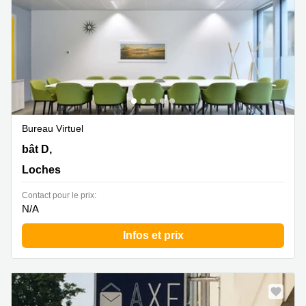
Bureau Virtuel
31 bât D, 45 bât G rue de la Milletière, Loches
bât D,
Loches
Contact pour le prix:
N/A
Infos et prix