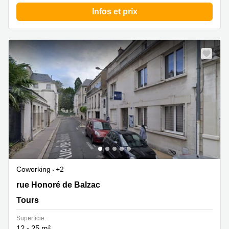
Infos et prix
Coworking
+2
8, rue Honoré de Balzac, Tours
rue Honoré de Balzac
Tours
Superficie:
12 - 25 m²