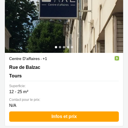
Centre D'affaires
+1
Rue de Balzac 8, Tours
Rue de Balzac
Tours
Superficie:
12 - 25 m²
Contact pour le prix:
N/A
Infos et prix