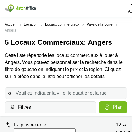
Ap
Rechercher / publier
Accueil
Location
Locaux commerciaux
Pays de la Loire
Angers
Aide
Pages
Villes
Recherches
5
Locaux Commerciaux
: Angers
de
Populaires
populaires
produits
Qui sommes-nous?
Cette liste répertorie les locaux commerciaux à louer à
Paris
Centres
Bureau
d'affaires
Angers. Vous pouvez personnaliser la recherche dans le
Lille
Paris
filtre de gauche en indiquant le prix et la région. Cliquez
Publier un local
Centre
sur la pièce dans la liste pour afficher les détails.
Lyon
d’affaires
Location
bureau
Prix
Bordeaux
Coworking
Lille
Marseille
Salles
Coworking
Connexion
de
Paris
Nantes
Filtres
Plan
réunion
Coworking
Toulouse
Bureau
Lyon
virtuel
La plus récente
12
Nice
Coworking
par pa