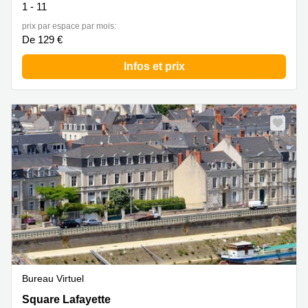
1 - 11
prix par espace par mois:
De 129 €
Infos et prix
Bureau Virtuel
2, square La Fayette, Angers
Square Lafayette