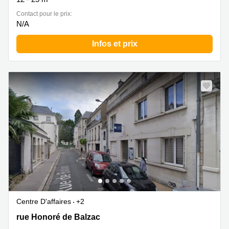
Contact pour le prix:
N/A
Infos et prix
Centre D'affaires
+2
8, rue Honoré de Balzac, Tours
rue Honoré de Balzac