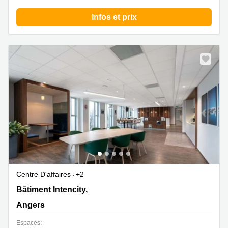
Infos et prix
Centre D'affaires
+2
Bâtiment Intencity, 10-16 rue Fulton,Cours Saint Laud,
Bâtiment Intencity,
Angers
Angers
Espaces: