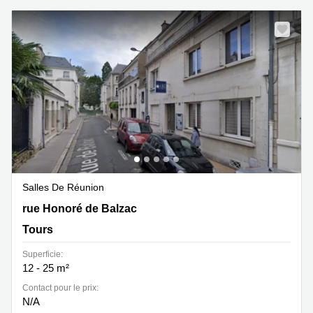
Salles De Réunion
8, rue Honoré de Balzac, Tours
rue Honoré de Balzac
Tours
Superficie:
12 - 25 m²
Contact pour le prix:
N/A