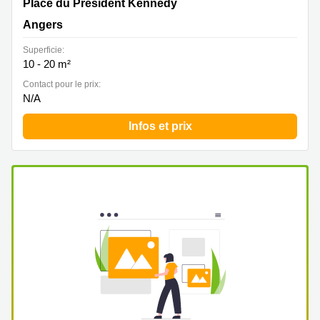
Place du Président Kennedy 19, Angers
Place du Président Kennedy
Angers
Superficie:
10 - 20 m²
Contact pour le prix:
N/A
Infos et prix