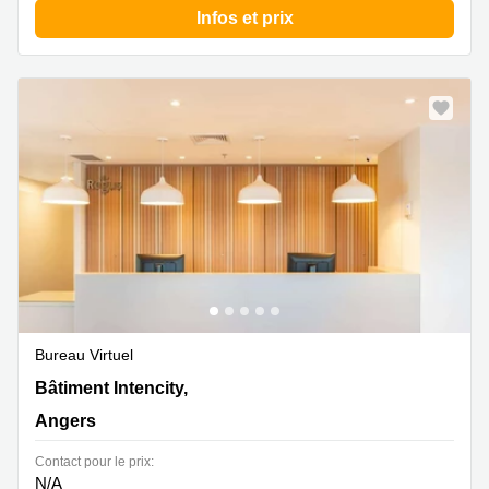
Infos et prix
Bureau Virtuel
Bâtiment Intencity, 10-16 rue Fulton,Cours Saint Laud,
Bâtiment Intencity,
Angers
Angers
Contact pour le prix:
N/A