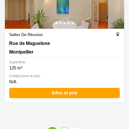
Salles De Réunion
Rue de Maguelone 4, Montpellier
Rue de Maguelone
Montpellier
Superficie:
125 m²
Contact pour le prix:
N/A
Infos et prix