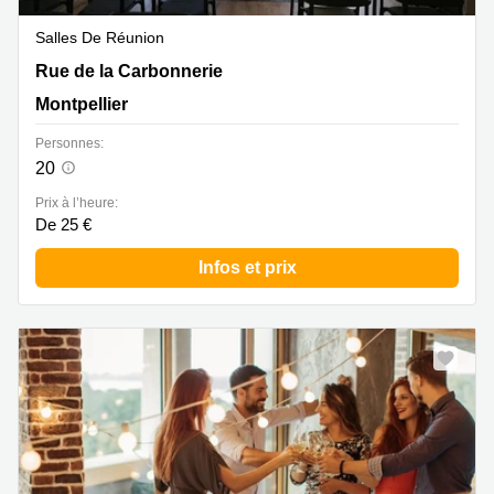
Salles De Réunion
Rue de la Carbonnerie 1, Montpellier
Rue de la Carbonnerie
Montpellier
Personnes:
20
Prix à l’heure:
De 25 €
Infos et prix