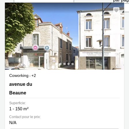
Marseille
Strasbourg
Centres
d'affaires
Toulouse
Coworking
Toulouse
Coworking
Nice
Centres
d'affaires
Lyon
Coworking
+2
Location
11 avenue du 8 septembre 1944, Beaune
avenue du
bureaux
Paris
Beaune
Centre
Superficie:
d'affaires
1 - 150 m²
Montpellier
Contact pour le prix:
N/A