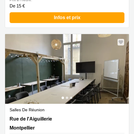
Prix à l’heure:
De 15 €
Infos et prix
Salles De Réunion
Rue de l'Aiguillerie 31, Montpellier
Rue de l'Aiguillerie
Montpellier