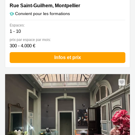
Rue Saint-Guilhem 23, Montpellier
Rue Saint-Guilhem, Montpellier
Convient pour les formations
Espaces:
1 - 10
prix par espace par mois:
300 - 4.000 €
Infos et prix