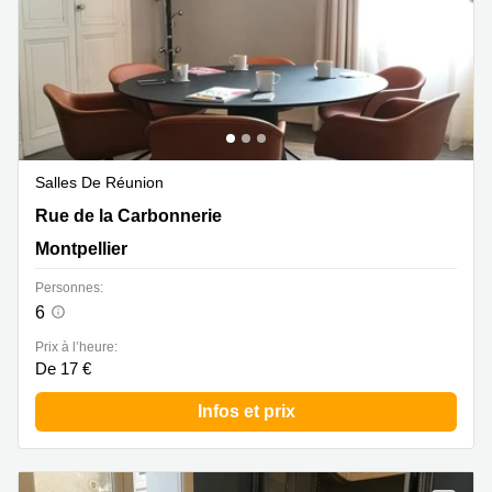
Salles De Réunion
Rue de la Carbonnerie 1, Montpellier
Rue de la Carbonnerie
Montpellier
Personnes:
6
Prix à l’heure:
De 17 €
Infos et prix