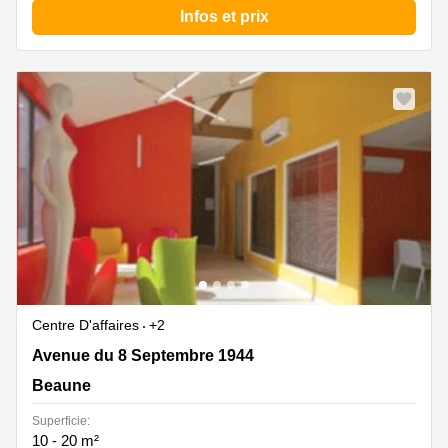
Infos et prix
Centre D'affaires
+2
Avenue du 8 Septembre 1944 11, Beaune
Avenue du 8 Septembre 1944
Beaune
Superficie:
10 - 20 m²