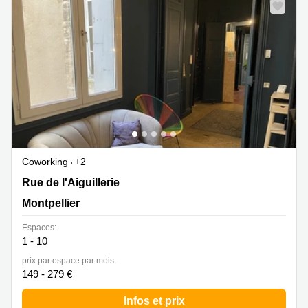
Coworking
+2
31 rue de l'Aiguillerie, Montpellier
Rue de l'Aiguillerie
Montpellier
Espaces:
1 - 10
prix par espace par mois:
149 - 279 €
Infos et prix