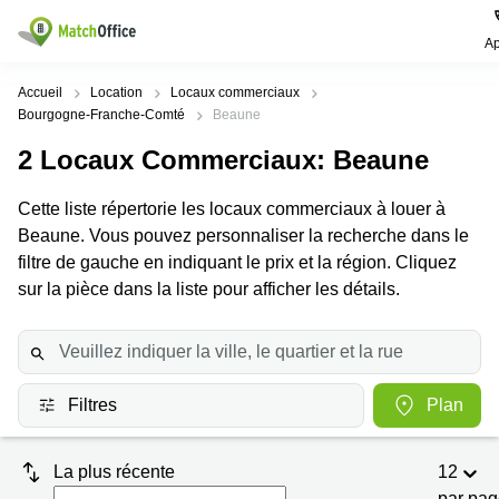
Ap
Rechercher / publier
Accueil
Location
Locaux commerciaux
Bourgogne-Franche-Comté
Beaune
Aide
Pages
Villes
Recherches
2
Locaux Commerciaux
: Beaune
de
Populaires
populaires
produits
Qui sommes-nous?
Cette liste répertorie les locaux commerciaux à louer à
Paris
Centres
Bureau
d'affaires
Beaune. Vous pouvez personnaliser la recherche dans le
Lille
Paris
filtre de gauche en indiquant le prix et la région. Cliquez
Publier un local
Centre
sur la pièce dans la liste pour afficher les détails.
Lyon
d’affaires
Location
bureau
Prix
Bordeaux
Coworking
Lille
Marseille
Salles
Coworking
Connexion
de
Paris
Nantes
Filtres
Plan
réunion
Coworking
Toulouse
Bureau
Lyon
virtuel
La plus récente
12
Nice
Coworking
par pa