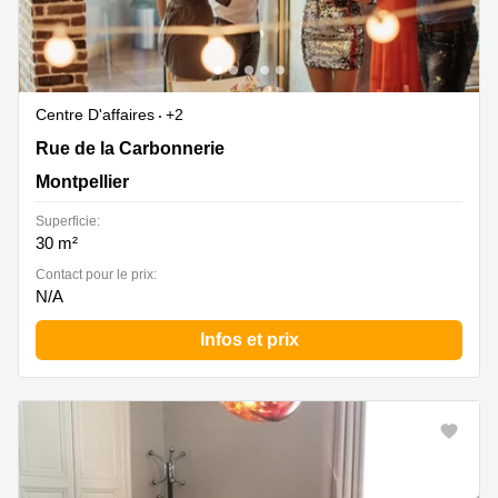
Centre D'affaires
+2
Rue de la Carbonnerie 1, Montpellier
Rue de la Carbonnerie
Montpellier
Superficie:
30 m²
Contact pour le prix:
N/A
Infos et prix