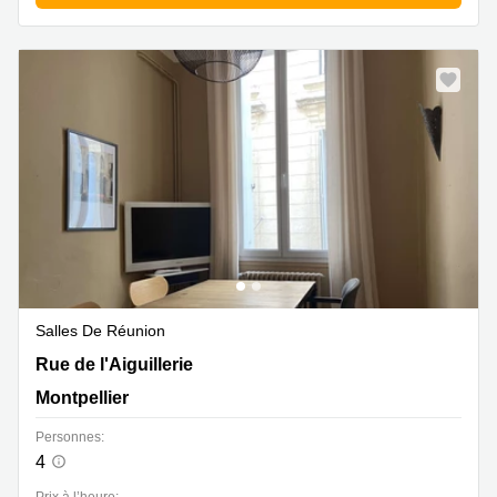
Salles De Réunion
Rue de l'Aiguillerie 31, Montpellier
Rue de l'Aiguillerie
Montpellier
Personnes:
4