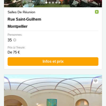
Salles De Réunion
Rue Saint-Guilhem 23, Montpellier
Rue Saint-Guilhem
Montpellier
Personnes:
35
Prix à l’heure:
De 75 €
Infos et prix