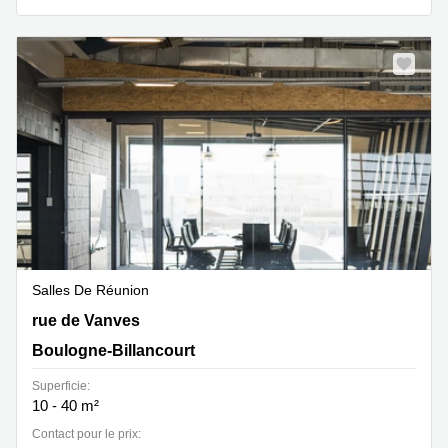
Salles De Réunion
15/17 rue de Vanves, Boulogne-Billancourt
rue de Vanves
Boulogne-Billancourt
Superficie:
10 - 40 m²
Contact pour le prix: