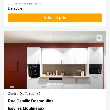
prix par espace par mois:
De 289 €
Infos et prix
Centre D'affaires
+2
13 Rue Camille Desmoulins, Issy les Moulineaux
Rue Camille Desmoulins
Issy les Moulineaux