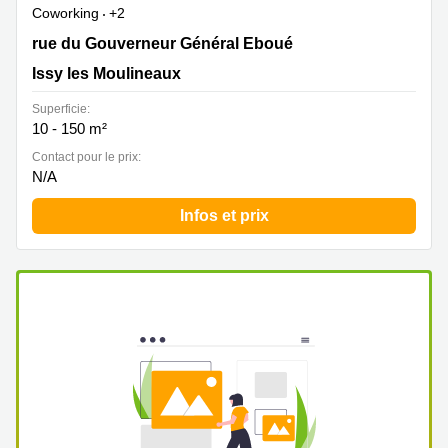
Coworking
+2
24 rue du Gouverneur Général Eboué, Issy les
rue du Gouverneur Général Eboué
Moulineaux
Issy les Moulineaux
Superficie:
10 - 150 m²
Contact pour le prix:
N/A
Infos et prix