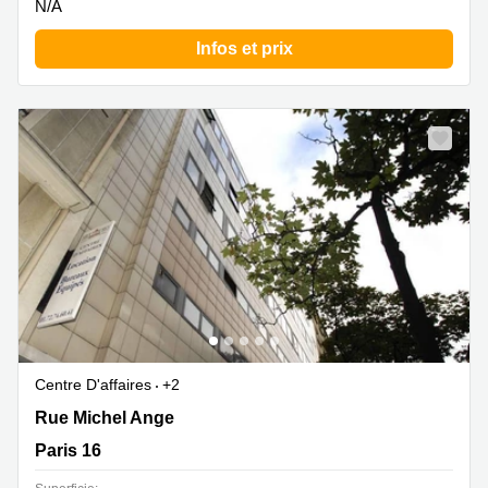
N/A
Infos et prix
Centre D'affaires
+2
114 bis rue Michel-ange, Paris 16
Rue Michel Ange
Paris 16