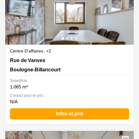
Centre D'affaires
+2
15/17 rue de Vanves, Boulogne-Billancourt
Rue de Vanves
Boulogne-Billancourt
Superficie:
1.065 m²
Contact pour le prix:
N/A
Infos et prix