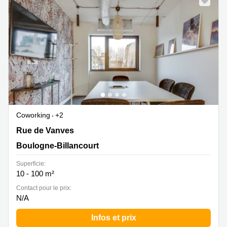
Coworking
+2
15/17 rue de Vanves, Boulogne-Billancourt
Rue de Vanves
Boulogne-Billancourt
Superficie:
10 - 100 m²
Contact pour le prix:
N/A
Infos et prix