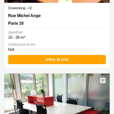
Coworking
+2
114 bis rue Michel-ange, Paris 16
Rue Michel Ange
Paris 16
Superficie:
10 - 28 m²
Contact pour le prix:
N/A
Infos et prix