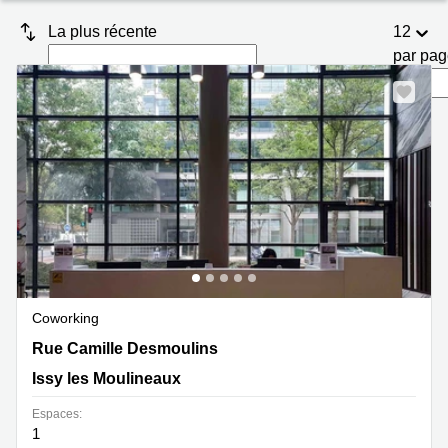
Marseille
Strasbourg
La plus récente
12
Centres
par pa
d'affaires
Toulouse
Coworking
Toulouse
Coworking
Nice
Centres
d'affaires
Lyon
Location
bureaux
Coworking
Paris
13 Rue Camille Desmoulins, Issy les Moulineaux
Rue Camille Desmoulins
Centre
d'affaires
Issy les Moulineaux
Montpellier
Espaces:
1