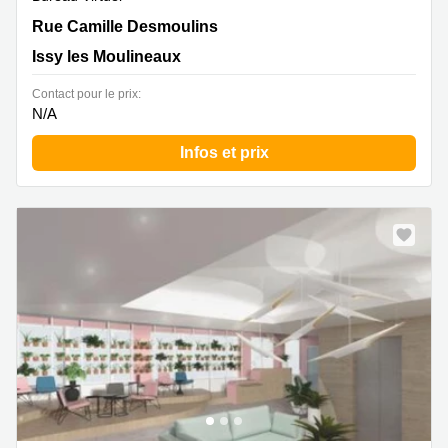
13 Rue Camille Desmoulins, Issy les Moulineaux
Rue Camille Desmoulins
Issy les Moulineaux
Contact pour le prix:
N/A
Infos et prix