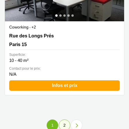
Coworking
+2
Rue des Longs Prés 31b, Paris 15
Rue des Longs Prés
Paris 15
Superficie:
10 - 40 m²
Contact pour le prix:
N/A
Infos et prix
1
2