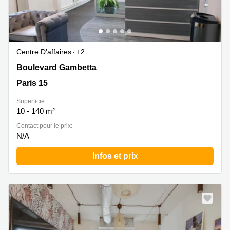
Centre D'affaires
+2
22 boulevard Gambetta, Paris 15
Boulevard Gambetta
Paris 15
Superficie:
10 - 140 m²
Contact pour le prix:
N/A
Infos et prix