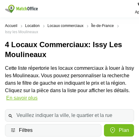
Ap
Rechercher / publier
Accueil
Location
Locaux commerciaux
Île-de-France
Issy les Moulineaux
Aide
Pages
Villes
Recherches
4
Locaux Commerciaux
: Issy Les
de
Populaires
populaires
produits
Moulineaux
Qui sommes-nous?
Paris
Centres
Bureau
d'affaires
Cette liste répertorie les locaux commerciaux à louer à Issy
Lille
Paris
Publier un local
les Moulineaux. Vous pouvez personnaliser la recherche
Centre
Lyon
d’affaires
Location
dans le filtre de gauche en indiquant le prix et la région.
bureau
Prix
Cliquez sur la pièce dans la liste pour afficher les détails.
Bordeaux
Coworking
Lille
En savoir plus
Marseille
Salles
Coworking
Connexion
de
Paris
Nantes
réunion
Coworking
Toulouse
Bureau
Lyon
virtuel
Filtres
Plan
Nice
Coworking