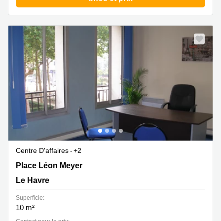
Centre D'affaires
+2
5 Place Léon Meyer, Le Havre
Place Léon Meyer
Le Havre
Superficie:
10 m²