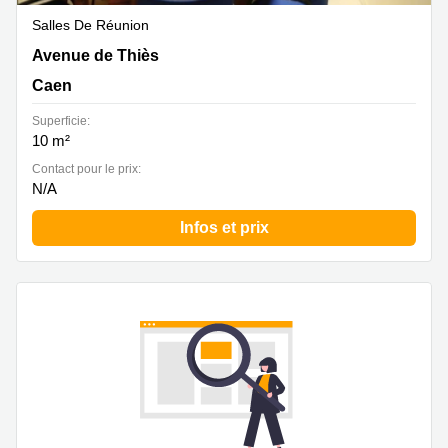
Salles De Réunion
26 avenue de Thies, Caen
Avenue de Thiès
Caen
Superficie:
10 m²
Contact pour le prix:
N/A
Infos et prix