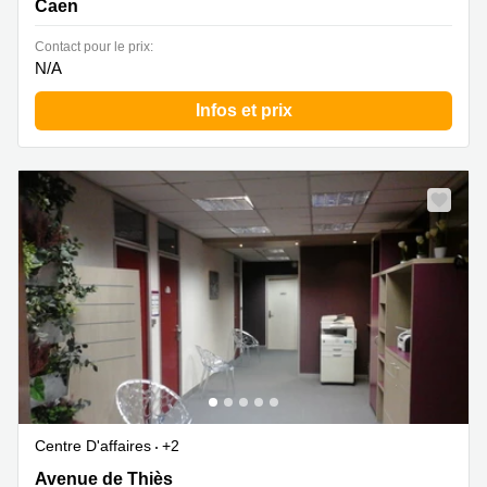
Caen
Contact pour le prix:
N/A
Infos et prix
Centre D'affaires
+2
26 avenue de Thies, Caen
Avenue de Thiès