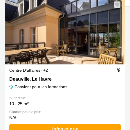
Marseille
Strasbourg
Centres
d'affaires
Toulouse
Coworking
Toulouse
Coworking
Nice
Centres
d'affaires
Centre D'affaires
+2
Lyon
Deauville, Le Havre
Deauville, Le Havre
Location
Convient pour les formations
bureaux
Paris
Superficie:
Centre
10 - 25 m²
d'affaires
Contact pour le prix:
Montpellier
N/A
Infos et prix