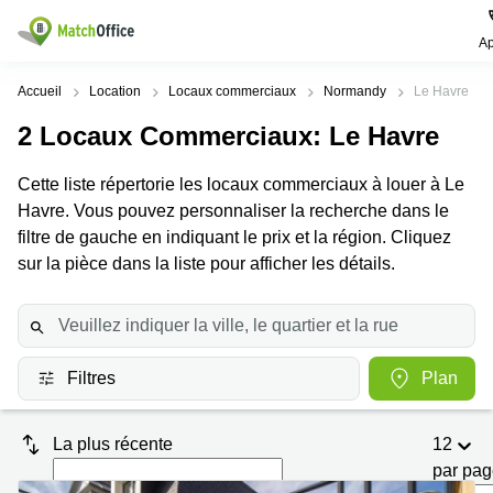
Ap
Rechercher / publier
Accueil
Location
Locaux commerciaux
Normandy
Le Havre
2
Locaux Commerciaux
: Le Havre
Aide
Pages
Villes
Recherches
de
Populaires
populaires
Cette liste répertorie les locaux commerciaux à louer à Le
produits
Qui sommes-nous?
Havre. Vous pouvez personnaliser la recherche dans le
Paris
Centres
Bureau
d'affaires
filtre de gauche en indiquant le prix et la région. Cliquez
Lille
Paris
Publier un local
sur la pièce dans la liste pour afficher les détails.
Centre
Lyon
d’affaires
Location
bureau
Prix
Bordeaux
Coworking
Lille
Marseille
Salles
Coworking
Connexion
Filtres
Plan
de
Paris
Nantes
réunion
Coworking
Toulouse
Bureau
Lyon
La plus récente
12
virtuel
par pa
Nice
Coworking