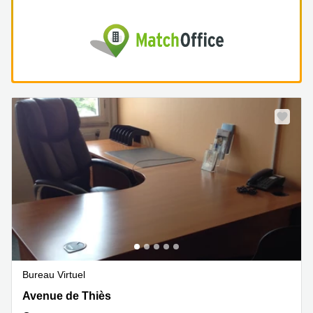
Bureau Virtuel
26 avenue de Thies, Caen
Avenue de Thiès