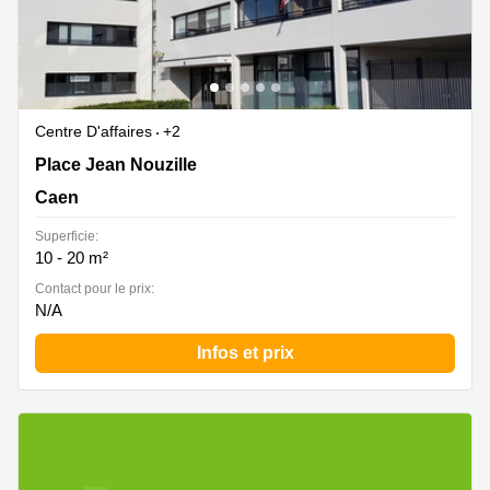
Centre D'affaires
+2
Place Jean Nouzille 3, Caen
Place Jean Nouzille
Caen
Superficie:
10 - 20 m²
Contact pour le prix:
N/A
Infos et prix