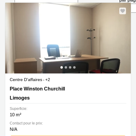
Marseille
Strasbourg
Centres
d'affaires
Toulouse
Coworking
Toulouse
Coworking
Nice
Centres
d'affaires
Lyon
Centre D'affaires
+2
Location
18 Place Winston Churchill, Limoges
Place Winston Churchill
bureaux
Paris
Limoges
Centre
Superficie:
d'affaires
10 m²
Montpellier
Contact pour le prix:
N/A