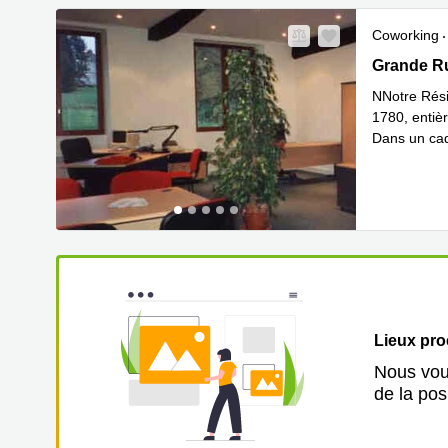
Coworking
57 c Grande
Grande Ru
NNotre Rési
1780, entiè
Dans un cadr
En savoir 
Lieux pr
Nous vous
de la pos