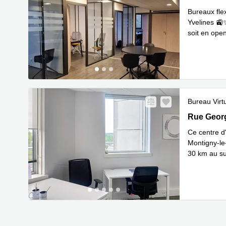
Bureaux fle
Yvelines 🚉
soit en ope
En 
perso
...
Bureau Virt
1 Rue Geor
Rue Geor
Ce centre d
Montigny-le
30 km au su
En savoir 