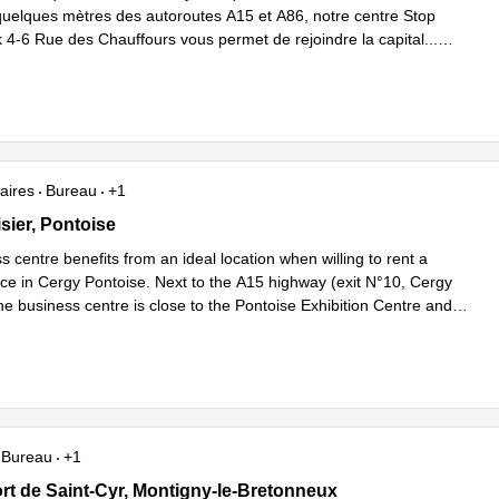
uelques mètres des autoroutes A15 et A86, notre centre Stop
4-6 Rue des Chauffours vous permet de rejoindre la capital
...
plus
aires
Bureau
+1
ier 20, Pontoise
sier, Pontoise
 centre benefits from an ideal location when willing to rent a
fice in Cergy Pontoise. Next to the A15 highway (exit N°10, Cergy
he business centre is close to the Pontoise Exhibition Centre and
oir plus
Bureau
+1
t de Saint-Cyr 12, Montigny-le-Bretonneux
rt de Saint-Cyr, Montigny-le-Bretonneux