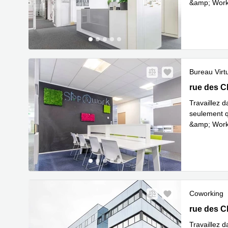
&amp; Work 
En savoir 
Bureau Virt
4-6 rue de
rue des C
Travaillez d
seulement q
&amp; Work 
En savoir 
Coworking
4-6 rue de
rue des C
Travaillez d