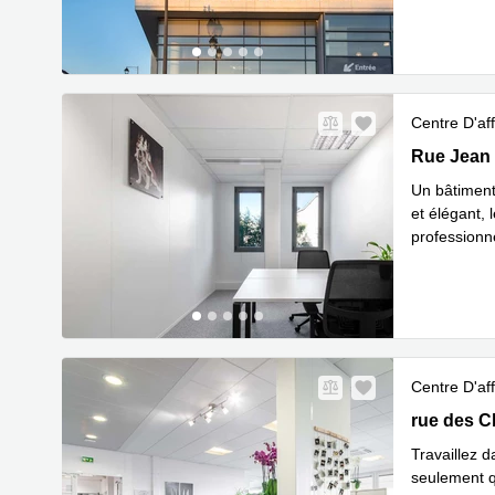
Centre D'aff
44 Rue Jea
Rue Jean 
Un bâtiment
et élégant, 
professionne
En s
emp
...
Centre D'aff
4-6 rue de
rue des C
Travaillez d
seulement q