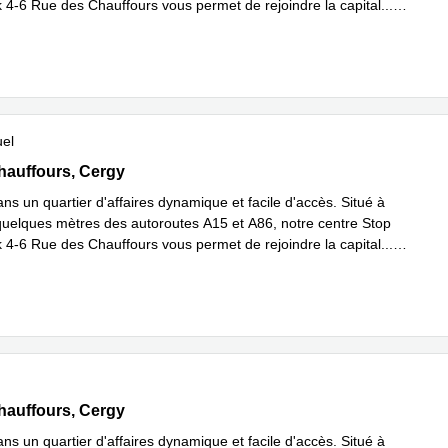
4-6 Rue des Chauffours vous permet de rejoindre la capital
...
plus
uel
s Chauffours, Cergy
hauffours, Cergy
ans un quartier d'affaires dynamique et facile d'accès. Situé à
uelques mètres des autoroutes A15 et A86, notre centre Stop
4-6 Rue des Chauffours vous permet de rejoindre la capital
...
plus
s Chauffours, Cergy
hauffours, Cergy
ans un quartier d'affaires dynamique et facile d'accès. Situé à