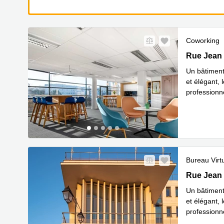
Coworking
44 Rue Jea
Rue Jean 
Un bâtiment
et élégant, 
professionne
En s
emp
...
Bureau Virt
44 Rue Jea
Rue Jean 
Un bâtiment
et élégant, 
professionne
En s
emp
...