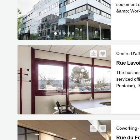
seulement q
&amp; Work 
En savoir 
Centre D'aff
Rue Lavois
Rue Lavoi
The business
serviced of
Pontoise), t
En sav
to
...
Coworking
Rue du For
Rue du Fo