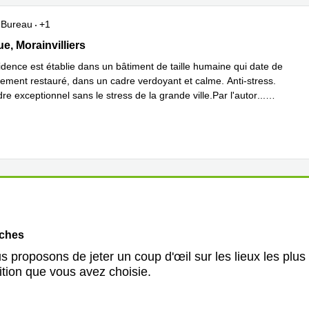
Bureau
+1
 rue, Morainvilliers, Morainvilliers
e, Morainvilliers
dence est établie dans un bâtiment de taille humaine qui date de
rement restauré, dans un cadre verdoyant et calme. Anti-stress.
e exceptionnel sans le stress de la grande ville.Par l'autor
...
plus
oches
 proposons de jeter un coup d'œil sur les lieux les plus
ition que vous avez choisie.