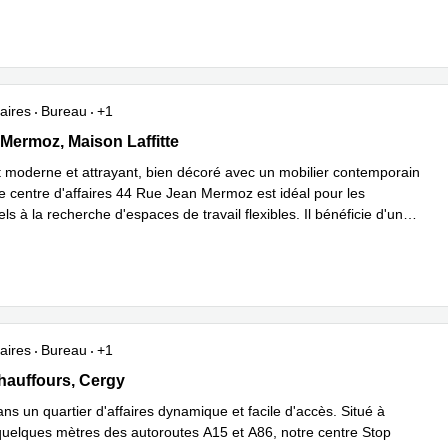
aires
Bureau
+1
n Mermoz, Maison Laffitte
Mermoz, Maison Laffitte
 moderne et attrayant, bien décoré avec un mobilier contemporain
le centre d'affaires 44 Rue Jean Mermoz est idéal pour les
ls à la recherche d'espaces de travail flexibles. Il bénéficie d'un
avoir plus
aires
Bureau
+1
s Chauffours, Cergy
hauffours, Cergy
ans un quartier d'affaires dynamique et facile d'accès. Situé à
uelques mètres des autoroutes A15 et A86, notre centre Stop