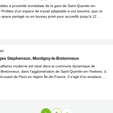
xibles à proximité immédiate de la gare de Saint-Quentin-en-
✨Profitez d’un espace de travail adaptable à vos besoins, que ce
n space partagé ou en bureau privé pour accueillir jusqu’à 12
savoir plus
uel
ges Stephenson, Montigny-le-Bretonneux
ges Stephenson, Montigny-le-Bretonneux
'affaires moderne est situé dans la commune dynamique de
-Bretonneux, dans l'agglomération de Saint-Quentin-en-Yvelines, à
d-ouest de Paris en région Île-de-France. Il s'agit d'un emplace
...
plus