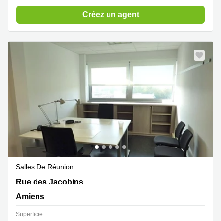
Créez un agent
Salles De Réunion
72 rue des Jacobins, Amiens
Rue des Jacobins
Amiens
Superficie: