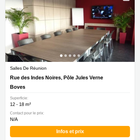
Marseille
Strasbourg
Centres
d'affaires
Toulouse
Coworking
Toulouse
Coworking
Nice
Centres
Salles De Réunion
d'affaires
Rue des Indes Noires, Pôle Jules Verne, Boves
Rue des Indes Noires, Pôle Jules Verne
Lyon
Boves
Location
bureaux
Superficie:
Paris
12 - 18 m²
Centre
Contact pour le prix:
d'affaires
N/A
Montpellier
Infos et prix