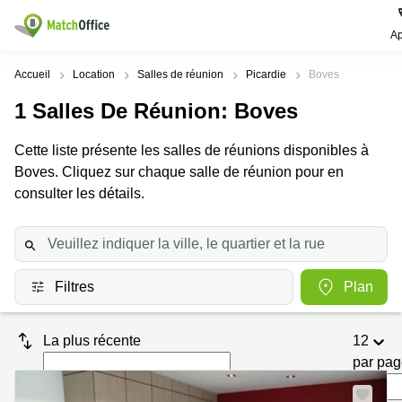
Ap
Rechercher / publier
Accueil
Location
Salles de réunion
Picardie
Boves
1
Salles De Réunion
: Boves
Aide
Pages
Villes
Recherches
de
Populaires
populaires
Cette liste présente les salles de réunions disponibles à
produits
Qui sommes-nous?
Boves. Cliquez sur chaque salle de réunion pour en
Paris
Centres
Bureau
d'affaires
consulter les détails.
Lille
Paris
Publier un local
Centre
Lyon
d’affaires
Location
bureau
Prix
Bordeaux
Coworking
Lille
Filtres
Plan
Marseille
Salles
Coworking
Connexion
de
Paris
Nantes
réunion
La plus récente
12
Coworking
Toulouse
Bureau
Lyon
par pa
virtuel
Nice
Coworking