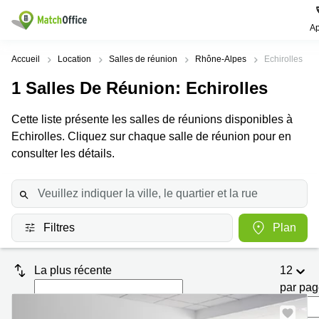
Ap
Rechercher / publier
Accueil
Location
Salles de réunion
Rhône-Alpes
Echirolles
1
Salles De Réunion
: Echirolles
Aide
Pages
Villes
Recherches
de
Populaires
populaires
Cette liste présente les salles de réunions disponibles à
produits
Qui sommes-nous?
Echirolles. Cliquez sur chaque salle de réunion pour en
Paris
Centres
Bureau
d'affaires
consulter les détails.
Lille
Paris
Publier un local
Centre
Lyon
d’affaires
Location
bureau
Prix
Bordeaux
Coworking
Lille
Filtres
Plan
Marseille
Salles
Coworking
Connexion
de
Paris
Nantes
réunion
La plus récente
12
Coworking
Toulouse
Bureau
Lyon
par pa
virtuel
Nice
Coworking