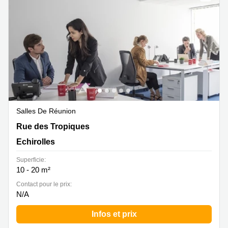
Marseille
Strasbourg
Centres
d'affaires
Toulouse
Coworking
Toulouse
Coworking
Nice
Centres
Salles De Réunion
d'affaires
Rue des Tropiques 4, Echirolles
Rue des Tropiques
Lyon
Echirolles
Location
bureaux
Superficie:
Paris
10 - 20 m²
Centre
Contact pour le prix:
d'affaires
N/A
Montpellier
Infos et prix