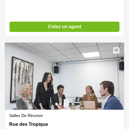
Créez un agent
Salles De Réunion
4 Rue des Tropique, Grenoble
Rue des Tropique