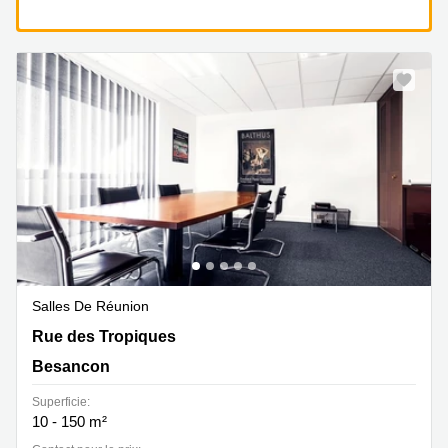
Salles De Réunion
27 rue de Chatillon Espace Valentin, Besancon
Rue des Tropiques
Besancon
Superficie:
10 - 150 m²