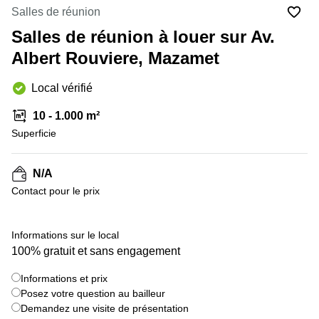
Marseille
Strasbourg
Salles de réunion
Centres
Salles de réunion à louer sur Av.
d'affaires
Toulouse
Albert Rouviere, Mazamet
Coworking
Local vérifié
Toulouse
Coworking
10 - 1.000 m²
Nice
Superficie
Centres
d'affaires
N/A
Lyon
Contact pour le prix
Location
bureaux
Paris
Informations sur le local
100% gratuit et sans engagement
Centre
d'affaires
Montpellier
Informations et prix
Posez votre question au bailleur
Demandez une visite de présentation