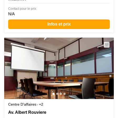
Contact pour le prix:
N/A
Infos et prix
Centre D'affaires
+2
17 Av. Albert Rouviere, Mazamet
Av. Albert Rouviere