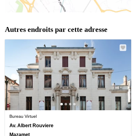
Autres endroits par cette adresse
Bureau Virtuel
17 Av. Albert Rouviere, Mazamet
Av. Albert Rouviere
Mazamet