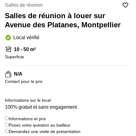
Marseille
Strasbourg
Salles de réunion
Centres
Salles de réunion à louer sur
d'affaires
Toulouse
Avenue des Platanes, Montpellier
Coworking
Local vérifié
Toulouse
Coworking
10 - 50 m²
Nice
Superficie
Centres
d'affaires
N/A
Lyon
Contact pour le prix
Location
bureaux
Paris
Informations sur le local
100% gratuit et sans engagement
Centre
d'affaires
Montpellier
Informations et prix
Posez votre question au bailleur
Demandez une visite de présentation