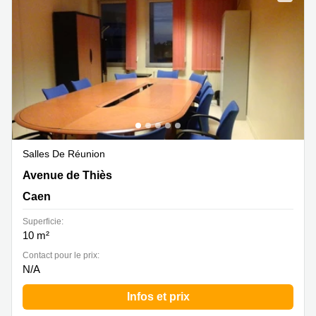
Marseille
Strasbourg
Centres
d'affaires
Toulouse
Coworking
Toulouse
Coworking
Nice
Centres
Salles De Réunion
d'affaires
26 avenue de Thies, Caen
Avenue de Thiès
Lyon
Caen
Location
bureaux
Superficie:
Paris
10 m²
Centre
Contact pour le prix:
d'affaires
N/A
Montpellier
Infos et prix