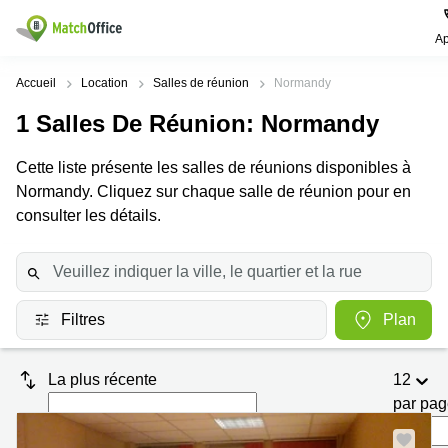
Ap
Rechercher / publier
Accueil
Location
Salles de réunion
Normandy
1
Salles De Réunion
: Normandy
Aide
Pages
Villes
Recherches
de
Populaires
populaires
Cette liste présente les salles de réunions disponibles à
produits
Qui sommes-nous?
Normandy. Cliquez sur chaque salle de réunion pour en
Paris
Centres
Bureau
d'affaires
consulter les détails.
Lille
Paris
Publier un local
Centre
Lyon
d’affaires
Location
bureau
Prix
Bordeaux
Coworking
Lille
Filtres
Plan
Marseille
Salles
Coworking
Connexion
de
Paris
Nantes
réunion
La plus récente
12
Coworking
Toulouse
Bureau
Lyon
par pa
virtuel
Nice
Coworking