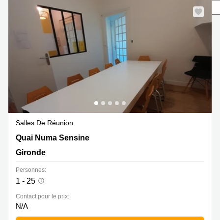
Marseille
Strasbourg
Centres
d'affaires
Toulouse
Coworking
Toulouse
Coworking
Nice
Centres
d'affaires
Lyon
Salles De Réunion
3 quai Numa Sensine, Gironde
Quai Numa Sensine
Location
bureaux
Gironde
Paris
Personnes:
Centre
1 - 25
d'affaires
Montpellier
Contact pour le prix:
N/A