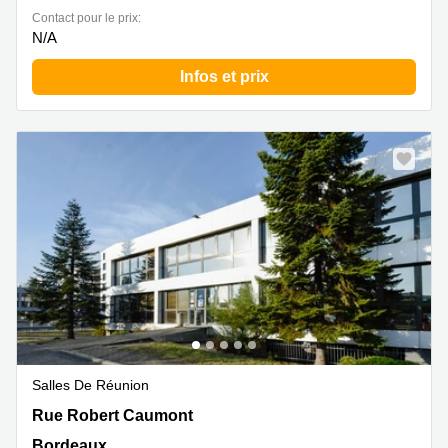
Contact pour le prix:
N/A
Infos et prix
Salles De Réunion
Rue Robert Caumont, Immeuble P, Bordeaux
Rue Robert Caumont
Bordeaux