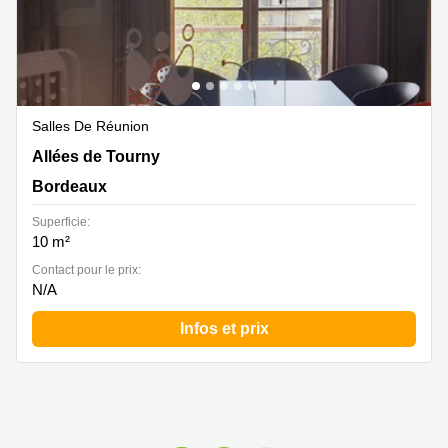
Salles De Réunion
30 allées de Tourny, Bordeaux
Allées de Tourny
Bordeaux
Superficie:
10 m²
Contact pour le prix:
N/A
Infos et prix