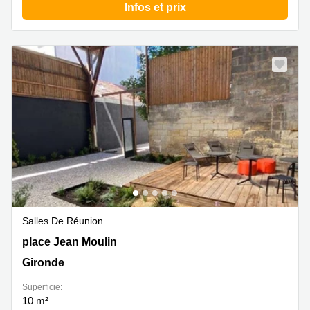
Infos et prix
Salles De Réunion
23 place Jean Moulin , Gironde
place Jean Moulin
Gironde
Superficie:
10 m²