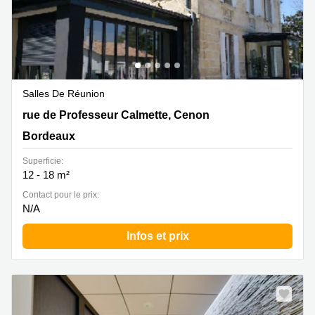
Salles De Réunion
41 rue de Professeur Calmette, Cenon, Bordeaux
rue de Professeur Calmette, Cenon
Bordeaux
Superficie:
12 - 18 m²
Contact pour le prix:
N/A
Infos et prix