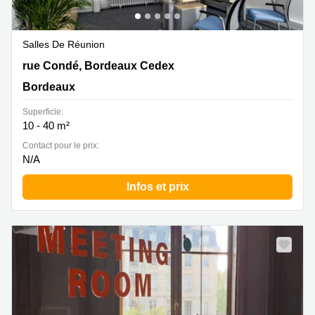
Salles De Réunion
9 rue Condé, Bordeaux Cedex, Bordeaux
rue Condé, Bordeaux Cedex
Bordeaux
Superficie:
10 - 40 m²
Contact pour le prix:
N/A
Infos et prix