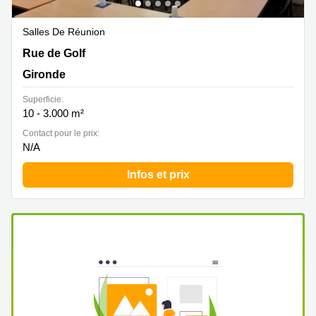
Salles De Réunion
3 Rue de Golf , Gironde
Rue de Golf
Gironde
Superficie:
10 - 3.000 m²
Contact pour le prix:
N/A
Infos et prix