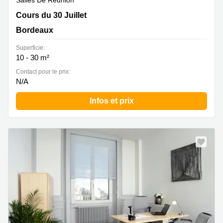
Salles De Réunion
2 cours du XXX Juillet, Bordeaux Cedex, Bordeaux
Cours du 30 Juillet
Bordeaux
Superficie:
10 - 30 m²
Contact pour le prix:
N/A
Infos et prix