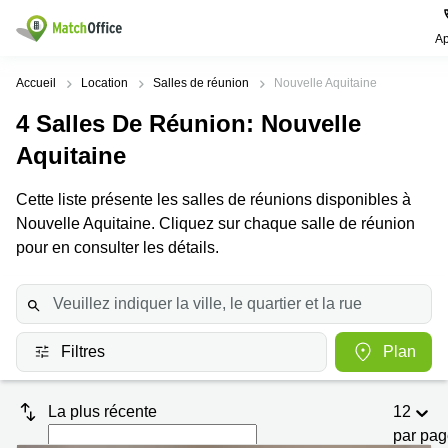
Ap
Rechercher / publier
Accueil
Location
Salles de réunion
Nouvelle Aquitaine
4
Salles De Réunion
: Nouvelle
Aide
Pages
Villes
Recherches
de
Populaires
populaires
Aquitaine
produits
Qui sommes-nous?
Paris
Centres
Cette liste présente les salles de réunions disponibles à
Bureau
d'affaires
Nouvelle Aquitaine. Cliquez sur chaque salle de réunion
Lille
Paris
Publier un local
Centre
pour en consulter les détails.
Lyon
d’affaires
Location
bureau
Prix
Bordeaux
Coworking
Lille
Marseille
Salles
Coworking
Connexion
de
Paris
Filtres
Plan
Nantes
réunion
Coworking
Toulouse
Bureau
Lyon
La plus récente
12
virtuel
Nice
Coworking
par pa