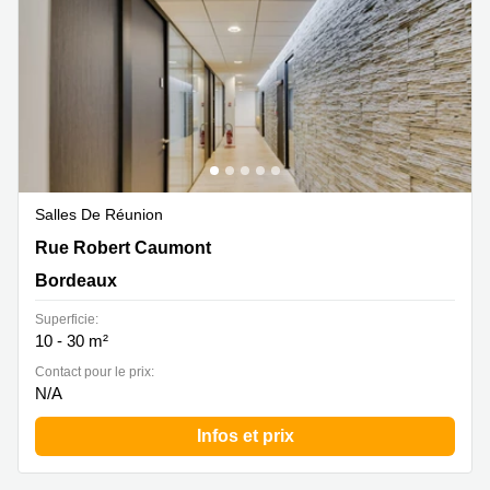
Salles De Réunion
Rue Robert Caumont, Immeuble P, Bordeaux Cedex,
Rue Robert Caumont
Bordeaux
Bordeaux
Superficie:
10 - 30 m²
Contact pour le prix:
N/A
Infos et prix