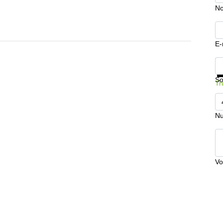
No
E-
In
So
Tr
Nu
Vo