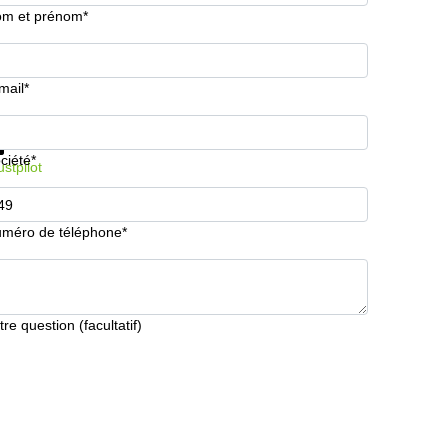
m et prénom*
mail*
formations et prix
Protection des données
ciété*
ustpilot
méro de téléphone*
tre question (facultatif)