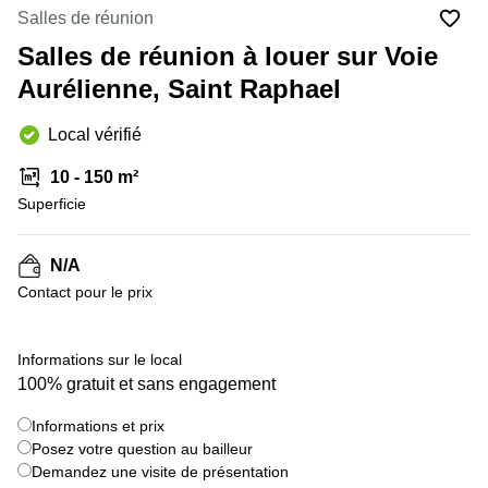
Marseille
Strasbourg
Salles de réunion
Centres
Salles de réunion à louer sur Voie
d'affaires
Toulouse
Aurélienne, Saint Raphael
Coworking
Local vérifié
Toulouse
Coworking
10 - 150 m²
Nice
Superficie
Centres
d'affaires
N/A
Lyon
Contact pour le prix
Location
bureaux
Paris
+ 3 images
Informations sur le local
100% gratuit et sans engagement
Centre
d'affaires
Montpellier
Informations et prix
Posez votre question au bailleur
Demandez une visite de présentation