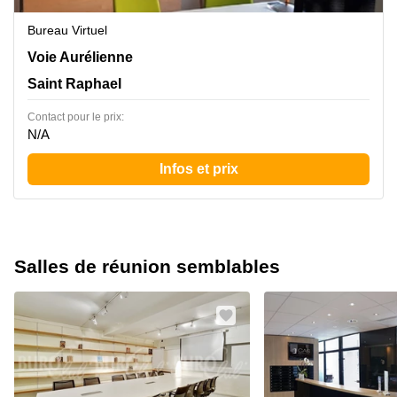
Bureau Virtuel
Voie Aurélienne, Saint Raphael
Voie Aurélienne
Saint Raphael
Contact pour le prix:
N/A
Infos et prix
Salles de réunion semblables