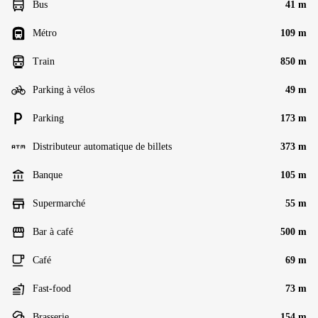
Bus
41 m
Métro
109 m
Train
850 m
Parking à vélos
49 m
Parking
173 m
Distributeur automatique de billets
373 m
Banque
105 m
Supermarché
55 m
Bar à café
500 m
Café
69 m
Fast-food
73 m
Brasserie
154 m