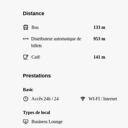
Distance
Bus
133 m
Distributeur automatique de
953 m
billets
Café
141 m
Prestations
Basic
Accès 24h / 24
WI-FI / Internet
Types de local
Business Lounge