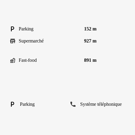
Parking
152 m
Supermarché
927 m
Fast-food
891 m
Parking
Système téléphonique