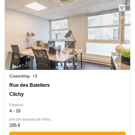
Coworking
+2
6 Rue des Bateliers, Clichy
Rue des Bateliers
Clichy
Espaces:
4 - 16
prix par espace par mois:
335 €