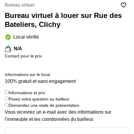
Marseille
Strasbourg
Bureau virtuel
Centres
Bureau virtuel à louer sur Rue des
d'affaires
Toulouse
Bateliers, Clichy
Coworking
Local vérifié
Toulouse
Coworking
N/A
Nice
Contact pour le prix
Centres
d'affaires
Informations sur le local
Lyon
100% gratuit et sans engagement
Location
bureaux
Informations et prix
Paris
+ 20 images
Posez votre question au bailleur
Demandez une visite de présentation
Centre
d'affaires
Vous recevrez un e-mail avec des informations sur
Montpellier
l'immeuble et les coordonnées du bailleur.
Informations et prix