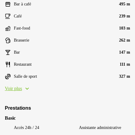
Bar à café
495 m
Café
239 m
Fast-food
103 m
Brasserie
262 m
Bar
147 m
Restaurant
111 m
Salle de sport
327 m
Voir plus
Prestations
Basic
Accès 24h / 24
Assistante administrative