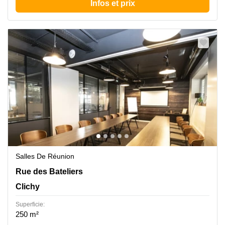
Infos et prix
Salles De Réunion
6 Rue des Bateliers, Clichy
Rue des Bateliers
Clichy
Superficie:
250 m²