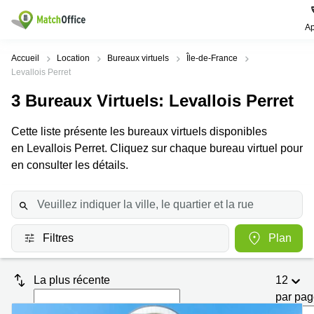
Ap
Rechercher / publier
Accueil
Location
Bureaux virtuels
Île-de-France
Levallois Perret
Aide
Pages
Villes
Recherches
3
Bureaux Virtuels
: Levallois Perret
de
Populaires
populaires
produits
Qui sommes-nous?
Cette liste présente les bureaux virtuels disponibles
Paris
Centres
Bureau
d'affaires
en Levallois Perret. Cliquez sur chaque bureau virtuel pour
Lille
Paris
en consulter les détails.
Publier un local
Centre
Lyon
d’affaires
Location
bureau
Prix
Bordeaux
Coworking
Lille
Marseille
Salles
Coworking
Filtres
Plan
Connexion
de
Paris
Nantes
réunion
Coworking
Toulouse
Bureau
La plus récente
12
Lyon
virtuel
par pa
Nice
Coworking