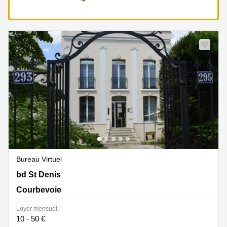
Bureau Virtuel
293 bd St Denis, Courbevoie
bd St Denis
Courbevoie
Loyer mensuel:
10 - 50 €