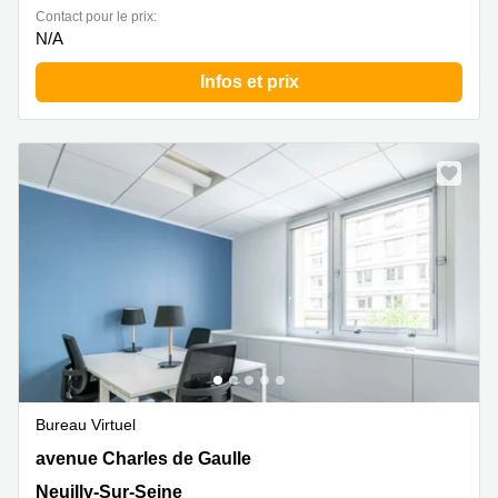
Contact pour le prix:
N/A
Infos et prix
Bureau Virtuel
191-195 avenue Charles de Gaulle, Neuilly-Sur-Seine
avenue Charles de Gaulle
Neuilly-Sur-Seine