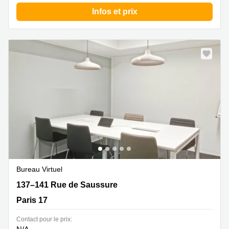
Infos et prix
Bureau Virtuel
137–141 Rue de Saussure, Paris 17
137–141 Rue de Saussure
Paris 17
Contact pour le prix: