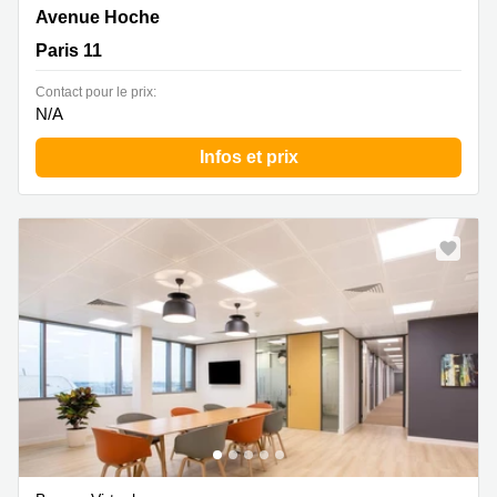
54-56 Avenue Hoche, Paris 11
Avenue Hoche
Paris 11
Contact pour le prix:
N/A
Infos et prix