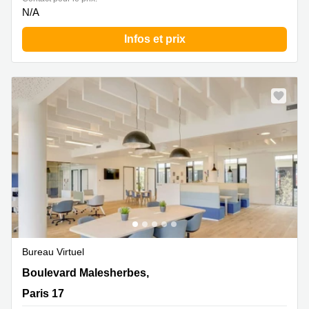
N/A
Infos et prix
Bureau Virtuel
163 Boulevard Malesherbes,163 Boulevard
Boulevard Malesherbes,
Malesherbes, Paris 17
Paris 17