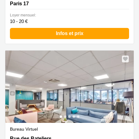
Paris 17
Loyer mensuel:
10 - 20 €
Infos et prix
Bureau Virtuel
6 Rue des Bateliers, Clichy
Rue des Bateliers