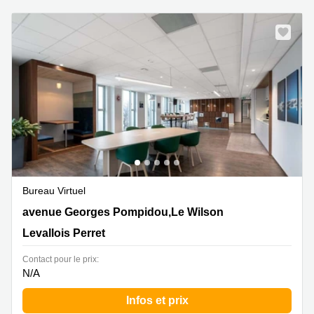
Bureau Virtuel
44 avenue Georges Pompidou,Le Wilson, Levallois
avenue Georges Pompidou,Le Wilson
Perret
Levallois Perret
Contact pour le prix:
N/A
Infos et prix