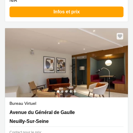
N/A
Infos et prix
Bureau Virtuel
185 Avenue du Général de Gaulle, Neuilly-Sur-Seine
Avenue du Général de Gaulle
Neuilly-Sur-Seine
Contact pour le prix: