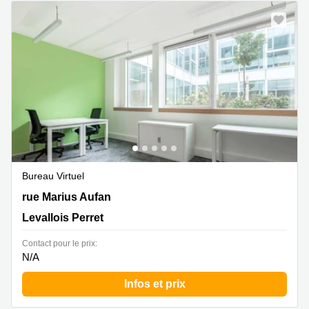
Bureau Virtuel
20-22 rue Marius Aufan, Levallois Perret
rue Marius Aufan
Levallois Perret
Contact pour le prix:
N/A
Infos et prix