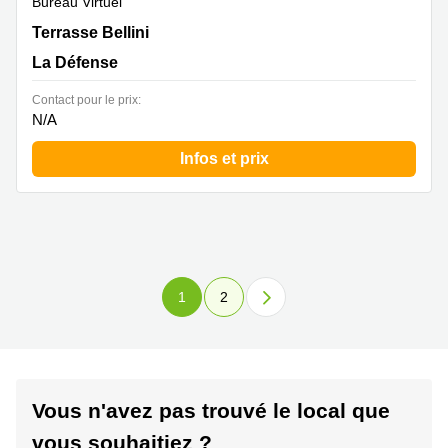
Bureau Virtuel
1 Terrasse Bellini, La Défense
Terrasse Bellini
La Défense
Contact pour le prix:
N/A
Infos et prix
1
2
Vous n'avez pas trouvé le local que
vous souhaitiez ?