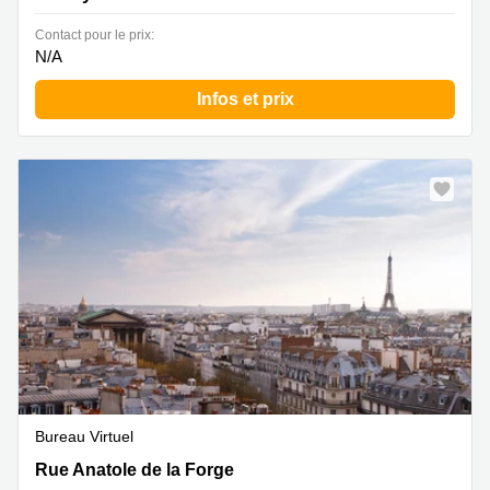
Contact pour le prix:
N/A
Infos et prix
Bureau Virtuel
Rue Anatole de la Forge 9, Paris 17
Rue Anatole de la Forge