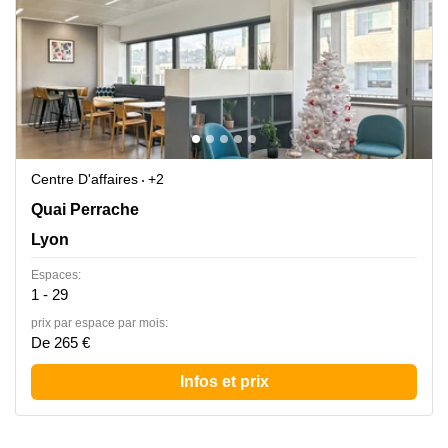
Centre D'affaires
+2
43 Quai Perrache, Lyon
Quai Perrache
Lyon
Espaces:
1 - 29
prix par espace par mois:
De 265 €
Infos et prix