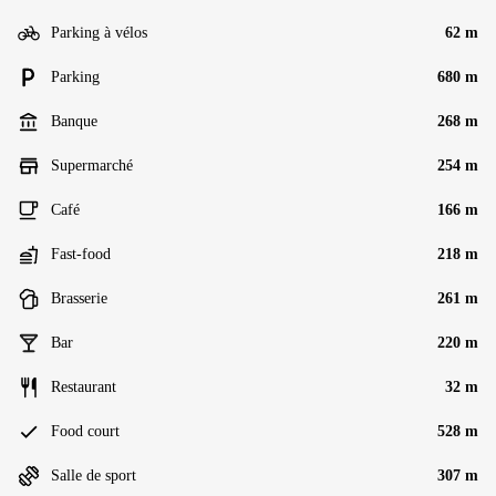
Parking à vélos
62 m
Parking
680 m
Banque
268 m
Supermarché
254 m
Café
166 m
Fast-food
218 m
Brasserie
261 m
Bar
220 m
Restaurant
32 m
Food court
528 m
Salle de sport
307 m