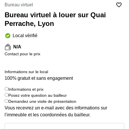
Marseille
Strasbourg
Bureau virtuel
Centres
Bureau virtuel à louer sur Quai
d'affaires
Toulouse
Perrache, Lyon
Coworking
Local vérifié
Toulouse
Coworking
N/A
Nice
Contact pour le prix
Centres
d'affaires
Informations sur le local
Lyon
100% gratuit et sans engagement
Location
bureaux
Informations et prix
Paris
+ 7 images
Posez votre question au bailleur
Demandez une visite de présentation
Centre
d'affaires
Vous recevrez un e-mail avec des informations sur
Montpellier
l'immeuble et les coordonnées du bailleur.
Informations et prix