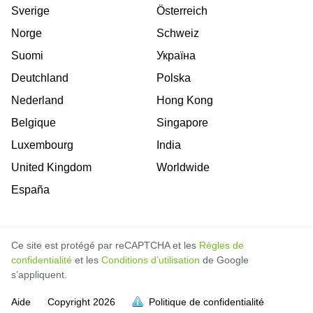
Sverige
Österreich
Norge
Schweiz
Suomi
Україна
Deutchland
Polska
Nederland
Hong Kong
Belgique
Singapore
Luxembourg
India
United Kingdom
Worldwide
España
Ce site est protégé par reCAPTCHA et les
Règles de
confidentialité
et les
Conditions d’utilisation
de Google
s’appliquent.
Aide
Copyright
2026
Politique de confidentialité
soit pleine.
soit pleine.
soit pleine.
soit pleine.
soit pleine.
soit pleine.
soit pleine.
soit pleine.
soit pleine.
soit pleine.
soit pleine.
soit pleine.
soit pleine.