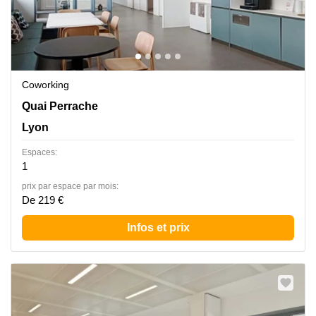
Coworking
43 Quai Perrache, Lyon
Quai Perrache
Lyon
Espaces:
1
prix par espace par mois:
De 219 €
Infos et prix